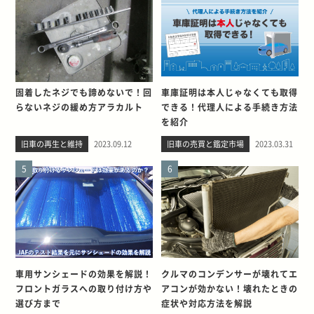
固着したネジでも諦めないで！回
車庫証明は本人じゃなくても取得
らないネジの緩め方アラカルト
できる！代理人による手続き方法
を紹介
旧車の再生と維持
2023.09.12
旧車の売買と鑑定市場
2023.03.31
5
6
車用サンシェードの効果を解説！
クルマのコンデンサーが壊れてエ
フロントガラスへの取り付け方や
アコンが効かない！壊れたときの
選び方まで
症状や対応方法を解説