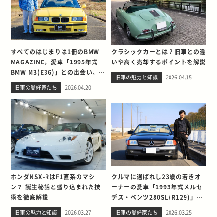
すべてのはじまりは1冊のBMW
クラシックカーとは？旧車との違
MAGAZINE。愛車「1995年式
いや高く売却するポイントを解説
BMW M3(E36)」との出会い。そ
旧車の魅力と知識
2026.04.15
して別れを考える
旧車の愛好家たち
2026.04.20
ホンダNSX-RはF1直系のマシ
クルマに選ばれし23歳の若きオ
ン？ 誕生秘話と盛り込まれた技
ーナーの愛車「1993年式メルセ
術を徹底解説
デス・ベンツ280SL(R129)」と
の出会い。そして別れを考える
旧車の魅力と知識
2026.03.27
旧車の愛好家たち
2026.03.25