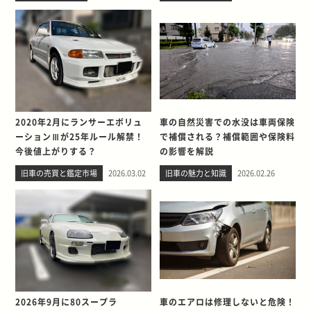
2020年2月にランサーエボリュ
車の自然災害での水没は車両保険
ーションⅢが25年ルール解禁！
で補償される？補償範囲や保険料
今後値上がりする？
の影響を解説
旧車の売買と鑑定市場
2026.03.02
旧車の魅力と知識
2026.02.26
2026年9月に80スープラ
車のエアロは修理しないと危険！