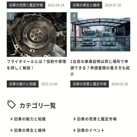
旧車の売買と鑑定市場
2023.04.24
旧車の再生と維持
2024.07.26
7
8
フライホイールとは？役割や原理
2台目の車庫証明は同じ場所で申
を詳しく解説！
請できる？申請書類の書き方も紹
介
旧車の魅力と知識
2023.12.06
旧車の売買と鑑定市場
2024.03.28
カテゴリ一覧
# 旧車の魅力と知識
# 旧車の売買と鑑定市場
# 旧車の再生と維持
# 旧車のイベント