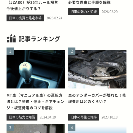
（JZA80）が25年ルール解禁！
必要な理由と手順を解説
今後値上がりする？
旧車の魅力と知識
2026.02.20
旧車の売買と鑑定市場
2026.02.24
記事ランキング
1
2
MT車（マニュアル車）の運転方
車のアンダーカバーが壊れた！修
法とは？発進・停止・ギアチェン
理費用はどのくらい？
ジ・坂道発進のコツを解説
旧車の魅力と知識
2024.04.19
旧車の再生と維持
2023.10.18
3
4