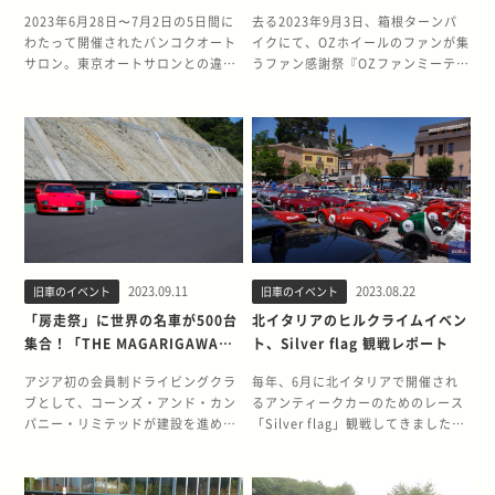
に熱いユーザー展示を一挙紹介
2023」レポート
2023年6月28日〜7月2日の5日間に
去る2023年9月3日、箱根ターンパ
わたって開催されたバンコクオート
イクにて、OZホイールのファンが集
サロン。東京オートサロンとの違い
うファン感謝祭『OZファンミーティ
はいくつかありますが、ユーザーに
ング』が開催された。 今回で5回目
よる車輌展示がある点が大きな特徴
になる同イベントは、OZホイールを
といえるでしょう。それも、単に駐
取り扱うオーゼットジャパン(株)が
車場に集合しているのではなく、テ
主催する。 参加資格はもちろん、同
ーマに合わせてそれぞれ集められて
社の取り扱うホーイルであるOZ、
います。 今回は、オートサロン会場
MSW、Sparcoホイールを車両に装
内外で展示されていたユーザー所有
着しているオーナーとなる。 それ以
のクルマを、90年代JDMを中心に紹
外はもちろん国産、外車、新車、旧
介します。 ＞＞バンコクオートサロ
車は問わない。 午前9時を回り始め
ン2023全体のレポートはこちら
たころから徐々に、1台また1台と足
2023.09.11
2023.08.22
旧車のイベント
旧車のイベント
https://www.qsha-
元をOZホーイルで固めた車輌が会場
oh.com/historia/article/bangkok-
入りする。 スイフトスポーツから
「房走祭」に世界の名車が500台
北イタリアのヒルクライムイベン
auto-salon-2023/ ユーザー展示と
MINI、R35GT-R、フェラーリ テス
集合！「THE MAGARIGAWA
ト、Silver flag 観戦レポート
いう意味ではアジア最大 アジア最大
タロッサに至るまで。 こうして見て
CLUB」がグランドオープン
規模のカスタムカーイベントと銘打
みると、改めてOZは多くの車輌に本
アジア初の会員制ドライビングクラ
毎年、6月に北イタリアで開催され
っているバンコクオートサロンです
当によく似合っている。 もちろんそ
ブとして、コーンズ・アンド・カン
るアンティークカーのためのレース
が、実際の展示スペースは残念なが
れらは各オーナーのチョイスやセン
パニー・リミテッドが建設を進めて
「Silver flag」観戦してきました。
ら東京オートサロンの規模に遠く及
スもあるのだろうが、そこを除いた
いた「THE MAGARIGAWA CLUB」
現地から新鮮な現場の様子をお届け
びません。しかし、バンコクオート
としても各車体にマッチしていると
(ザ・マガリガワクラブ)がついに完
できたら幸いです。 レース参加者に
サロンの特徴の1つ、ユーザーによ
思う。 レースで培った技術メーカー
成。 2023年7月29日と30日には、
もインタビューすることに成功しま