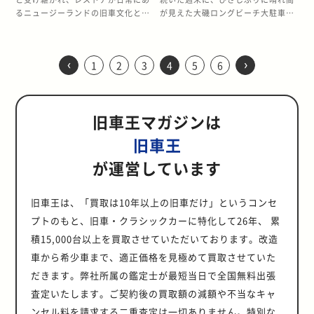
くことも可能で、和気あいあいとし
ール。 国産でもこだわりを持って履
ない朗報だった。 ただ、ひとつだけ
1日目と2日目は展示車輌を間近で見
隣で待っていた方と仲良くなりまし
られていた。 ▲登壇する川田氏(左)
ンターナショナル・オートサロン
日本で初めて蒸気自動車を開発して
るニュージーランドの旧車文化とは
が見えた大磯ロングビーチ大駐車場
た雰囲気が漂っていました。 日程の
いているクルマは少なくないOZホイ
問題があった。 うちのクルマは車検
るチャンス！ さて、イベントの1日
た。 お名前はジャンカルロさん。
とデザインについて語る繁氏(右)。
2012」というイベント名で、「東京
実際に走らせた。 その後、1957(昭
一体どんなものなのか。 その一端を
で、クルマのスキール音が鳴り響い
都合上、全ての展示を見られません
ール。 特に競技用となれば尚更だ。
切れのため、現地まで自走できない
目、2日目はカステッラルクアート
聞けば、彼は何十年も毎年ミッレミ
きわどすぎる話に参加者も思わず笑
オートサロン」と正式にライセンス
和32)年に亡くなるまで発明品で
伝えるべく、去る2023年4月23日、
た。 湘南ヒストリックカークラブジ
でしたが、気になったクルマの写真
ガスり気味のターンパイクで一際目
のだ。 せっかく良いオファーをいた
でクルマの展示が行われます。 入場
リアを楽しんでいる古参ファンだそ
いがこみ上げる 二桁ナンバーのデル
契約を結び開催されました。 バンコ
数々の特許を取得した。 地元の資産
オークランドにて開催された旧車イ
ムカーナ。駐車場に設置されたパイ
をいくつか紹介します。 タイで人気
を引いたのは、キャラクターラッピ
だいたのに、なんという不甲斐な
料等一切なく、誰でも気軽に参加で
‹
›
うです。 今年もちょっと良いカメラ
ソル 会場には20台を超える車輌が
クオートサロンはコロナ禍で中止期
家・森房三と楠健太郎からの依頼
1
2
3
4
5
6
ベントをレポートしたい。 4月下旬
ロンの間をすり抜けて疾走するの
のA31セフィーロ 日産デーでは、
ングを施されたクスコジュニアレー
さ。 「あぁ、なんてことだ！」と、
き、言葉が通じればクルマのオーナ
を片手にクラシックカーの通過を待
参加していたが、モデファイドした
間もありましたが、基本的に毎年開
で、10人乗りの「乗合バス」を開発
は、夏時間(Daylight Saving
は、どの車輌もクラシックカーばか
A31セフィーロが多数集まっていま
シングの車輌。 若手ドライバーであ
天を仰いだのはいうまでもない。 仕
ーとも気軽に話すことができます。
っており、良いショットを撮るのを
クルマやチューンドした車両がいる
催されています。自動車メーカーに
することになった。 製作期間は約7
Time)を終え、日照時間が短くな
りである。 ■1980年代から続くカ
した。タイでも生産されていた車種
る、赤城ありささんの駆る個体だ。
方ないので正直に事情をお話して、
上述したように、イベントには多国
楽しみにしているとのこと。 私が
なか、特出したクルマがいた。 2桁
加え、ホイールや足回り、エアロな
ヶ月を要した。 そして試走当日
り、落ち葉が地面を美しく彩り始め
ークラブ 湘南ヒストリックカークラ
で、現在でも入手しやすく人気が高
ご本人はホイールについて、「デビ
お断りすることにした。 すると、な
籍の参加者が集うため、英語でのや
「日本語でミッレミリアの記事を書
ナンバー(現行のような3桁の数字や
旧車王マガジンは
どのチューニングパーツメーカーも
1904(明治37)年5月7日。 試走ルー
る季節。 いわば日本の10月頃だと思
ブ(以下SHCC)のイベントの歴史は
いようです。カスタマイズとして
ュー間も無くまだまだ性能もその良
んと積載車についても対応してもら
り取りをしている様子がうかがえま
きたいんです」と言うと、「ミッレ
アルファベットでなく、品川56とか
数多く出展。半分旅行気分でバンコ
トは表町から京橋を経て、旭川の土
えばよいだろう。 会場のところどこ
旧く、もう40年近くも開催されてい
は、日本でも定番の2JZエンジンへ
さも活かしきれていないので、これ
えるとのこと。 敷地内の走行につい
した。 余談ですが、カステッラルク
旧車王
ミリアのことなら俺に何でも聞き
で始まるナンバーのこと)を持つこれ
クを訪れている特別感を抜きにして
手道を走って新岡山港近くまで、約
ろに出店した、コーヒーや軽食のフ
る。 年2回、この大磯ロングビーチ
の換装をしている車種が目立ちまし
から頑張ってその良さをアピールし
てはなんら問題はないので、これな
アートは中世の町並みがそのまま残
な〜。もう長年見てきているから
らのクルマは、そのデビュー当時よ
も、単純に自動車ファンとして楽し
10kmを力走したとされる。 実用化
ードトラックの前には行列ができ、
の駐車場を借りておこなわれてきた
が運営しています
た。一方で、純正に近い状態のまま
ていきます」と語ってくれた。 こち
ら参加できるかもしれない。 そこで
された非常に美しい魅力あふれる街
ね」と言ってくださいました。 とい
り1人のオーナーが30年近くも付き
める充実したモーターショーでし
には至らなかったが、この偉業は国
のどかな時間が過ぎる秋のフェステ
が、このコロナ禍で何度も規模や開
大切に乗っているオーナーも多く、
らを読まれた方々も、ぜひ暖かく見
「旧車王ヒストリア」のライター仲
ですので、観光も楽しめること間違
うことで、遠慮なく色々聞くこと
合い続けた愛車である。 デルソルは
た。 まずは、5日間にわたって開催
産自動車の未来を切り拓いた。
ィバルの様相だ。 曇り空ではあった
催時期等の縮小ないし変更を余儀な
写真のクルマのオーナーは「実はも
守って応援してもらいたい。 スズキ
間でもある、旧知の中込健太郎さん
いなしです。 今は亡きデ・トマソ
に。 ▲ジャンカルロさんによると、
そうしたオーナーも少なくないが、
された、2023年のバンコクオートサ
2022年11月、山羽虎夫は日本自動
が、雨がぱらついたのも一瞬で、奥
くされ、イベント継続が危ぶまれた
旧車王は、「買取は10年以上の旧車だけ」というコンセ
う1台所有しているほどA31セフィー
スイフトで参加されたのは、特徴の
に連絡。 すると、その日は予定が空
や、フェラーリレインボー、アバル
ここ数年なぜか開催日に毎年雨が降
長い月日の間にはさまざまなドラマ
ロンの概要を紹介します。 展示車輌
車殿堂(Japan Automotive Hall of
さんが持たせてくれた昼食のお弁当
こともあった。 それでも今に至るこ
ロが好き。タイでは、ドリフトをす
ある衣装で登場された、ラリードラ
いているとのこと。 そこで中込さん
トなど、珍しいクルマがあちらこち
プトのもと、旧車・クラシックカーに特化して26年、 累
るというジンクスがあり、「オープ
がある。 シルバーの個体のオーナー
の多くが日本車 会場奥の広いスペー
Fame)、略称JAHFA(ジャファ)への
を食べたころには晴れ間がのぞくな
とができたのは、主催者や参加者の
る人にとってポピュラーな車種です
イバーの兼松由奈さん。 全日本ラリ
の積載車でうちのクルマを運搬し、
らに展示されており、興奮が止まり
ンカーに乗っている人たちはずぶ濡
は、デビューした年に即購入のハン
スを確保していたのは、トヨタ、ホ
殿堂入りを果たした。 120年近くの
積15,000台以上を買取させていただいております。改造
ど、十分に合格点を与えられる天気
熱意が支えてきたといっていい。 こ
よ」とタイのセフィーロ事情を教え
ーのエントリーにOZホイールを履い
私も同乗して現地入りすることにし
ません。 これらのクルマすべてが、
れになってかわいそうだった。今年
コを付いて手に入れたという。 その
ンダ、マツダ、いすゞといずれも日
歳月を経て、その功績が認められた
だった。 なお、今回の記事において
の日も国産、外車問わず、またレー
車から希少車まで、適正価格を見極めて買取させていた
てくれました。 生粋のVTECファン3
て参戦している。 舞台挨拶でも10月
た。 予想を超越した天上界 2023年7
3日目にはレースに参加します。 ま
はせめて晴れて良かった」とのこと
当時は、まだEF8ことサイバーCR-X
本の自動車メーカーです。さらに、
のだ。 ▲当時の沿道には試走を一目
は、定義が曖昧な「クラシックカ
ス競技とは無縁そうな市販車から本
人組 EF型シビック3台で来ていた3
の最終戦にも同車輌でエントリーす
月29日のイベント当日、予定通り中
た、日本ではもしかしたら知名度が
だきます。弊社所属の鑑定士が最短当日で全国無料出張
でした ■現地の古参ファンによるミ
も新車で買えたということだが、あ
東京オートサロン2023の出展車輌の
見ようと大勢のギャラリーが詰めか
ー」、「ネオヒストリックカー」な
物のフォーミュラーカーまで、数多
人組は、VTECが大好きで日本にも
るということで、「応援お願いしま
込さんの積載車に車輌を積み、現地
低いであろう、ランチアのレースカ
ッレミリア歴史解説 「もともとのミ
えて新型であるデルソルにしたとい
一部も船便ではるばる海を超え、バ
けたと伝えられている ▲有志団体
どといった呼称をあえて使わず、全
査定いたします。ご契約後の買取額の減額や不当なキャ
くの車輌が参加していた。 SHCCジ
来たことがあるそうです。持ち込ま
す」とコメントされていた。 協力会
へ向かった。 中込さんと筆者はクル
ーも多く参加していました。 ランチ
ッレミリアは、スピードを競う本気
う。 それから30年25万kmを超える
ンコクオートサロンに展示されてい
「山羽虎夫顕彰プロジェクト」によ
編を通じて「旧車」と表現させてい
ムカーナへの参加資格は、1969年ま
れていたのは、シャトル、セダン、
社の持ち込んだ車輌もまたこだわり
ンセル料を請求する二重査定は一切ありません。特別な
マの趣味が似ていていることもあ
アは今となってはあまり盛り上がっ