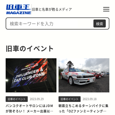
旧車と名車が甦るメディア
検索
旧車のイベント
2023.09.29
2023.09.18
旧車のイベント
旧車のイベント
バンコクオートサロンにはJDM
朝霧立ちこめるターンパイクに集
が勢ぞろい！ メーカー出展以上
った「OZファンミーティング