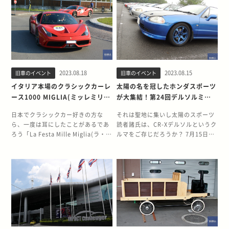
る車輌展示という面では本当にアジ
そんなOZというメーカーは、1971
グランドオープニングイベントとし
したので、最後まで楽しんでいただ
ア最大規模だと思われます。 会場内
年にイタリアで産声を上げた。 シル
て「房走祭」が開催された。 この
けたら嬉しいです。 Silver flagとは
の展示スペースはメーカー同等の広
ヴァーノ・オゼッラドーレとピエト
「房走祭」のイベント初日に、筆者
どんなイベント？ 私はこのイベント
さ 個人所有の車輌展示エリアとして
ロ・ゼンの2人によって立ち上げら
も車輌展示を兼ねて参加したので、
の開催地の近くに住んでいます。 1
用意されたスペースには「インフル
れ、2人の頭文字をとりOZと名付け
その様子をシェアしてみようと思
年間心待ちにしていたのでしょう、
エンサー＆カークラブゾーン」と名
られ、ベネチア近郊の街で創業。 ま
う。 「THE MAGARIGAWA CLUB」
イベントが近づくにつれ、街では地
付けられ、広さはホンダやマツダと
だWRCなどという言葉がない時代
とは？ コーンズ・アンド・カンパニ
元のおじさんたちが「Silver flag」
いったメーカーのエリアとほぼ同等
に、ミニクーパーに合金リムのホイ
2023.08.18
2023.08.15
旧車のイベント
旧車のイベント
ー・リミテッドが運営する「THE
について会話をしているのが頻繁に
でした。カスタムカーや90年代JDM
ールを装着してレースに出場。 当時
MAGARIGAWA CLUB」は、千葉県
耳に入ってくるようになりました。
イタリア本場のクラシックカーレ
太陽の名を冠したホンダスポーツ
への関心の高さがうかがえます。 展
のラリーレースにて優勝を飾る。 同
南房総市に開業した会員制ドライビ
地元民からも溺愛されるイベント
ース1000 MIGLIA(ミッレミリ
が大集結！第24回デルソルミー
示されていた車輌からは、日本車に
時にバイク用のホイールも開発。 そ
ングクラブ。 せっかく高性能スポー
「Silver flag」ですが、実際にイベ
ア)の秘密〜歴史解説編〜
ティング
対するオーナー愛を強く感じまし
れからはさまざまなレースにおい
ツカーを買っても、その性能を存分
ントに行ってみると、北欧やイギリ
日本でクラシックカー好きの方な
それは聖地に集いし太陽のスポーツ
た。いかにもデモカーらしい派手な
て、多くのメーカーの車種に装着し
に発揮できない状況にフラストレー
ス等の欧州内のさまざまな国から参
ら、一度は耳にしたことがあるであ
読者諸氏は、CR-Xデルソルというク
エアロやホイールを装備しているも
て積極的にレース活動を展開。 今で
ションを感じていたユーザーは少な
加者が募っていました。 イベントに
ろう「La Festa Mille Miglia(ラ・フ
ルマをご存じだろうか？ 7月15日、
のもありましたが、純正形状を活か
は必ずと言っていいほど、多くの競
くないはず。 この施設はスポーツカ
ついて少し紹介をします。 1953年
ェスタ・ミッレミリア)」。 クラシ
雨混じりの初夏に、ツインリンクも
した品のよいカスタムカーも多数あ
技にこのロゴが踊っている。 こだわ
ーを存分に走らせたいユーザーにと
から、同地でピアチェンツァ自動車
ックカー愛好家のためのカーレース
てぎのホンダコレクションホール前
り、展示のためではなく好きだから
りのオーナー車輌 新車旧車問わず、
ってはたまらない施設となってい
クラブの主催によって、平原のスト
イベントです。 この大会、実は起源
の駐車場にて「デルソルもてぎミー
所有していることがよくわかりま
車輌本体もさることながら、やはり
る。 全長3.5kmのコースは、800m
レートからアスファルトの勾配が生
はイタリアにあるってご存知でした
ティング」が開催された。 今年で24
す。 オリジナルへのリスペクトを感
履かせるホイールにもこだわりが感
のストレートに加え、上り20%、下
み出す難易度の高いヘアピンカーブ
か？ 今回の記事では、そんな本場の
回目となる同イベントは、同車輌の
じる80スープラ 写真の80型スープ
じられる。 こちらのZ32もその1台
り16％勾配という峠道のような区間
でのルートで競い合うヒルクライム
ミッレミリアの歴史や背景、そして
有志たちにより運営される単一車種
ラのオーナーは、意外にもまだ若い
だ。 時代感覚もあるのだろうが、こ
もあり、コーナー数は22。 標高差は
が開催されていました。 しかし
2023年の大会のレポート、ウィキペ
のイベントだ。 CR-Xデルソルは名
ご夫妻でした。ちょうどご来場して
の年代のクルマだとどうしても他社
実に250ｍというユニークさ。 F1サ
1974年には、20年もの間の続いた
ディアではわからない深堀情報や、
前の通り、ホンダバラードスポーツ
いたためお話を聞くと、「もったい
のホイールを入れているイメージが
ーキットの設計で知られるTilke
イベントに終止符を打つことに。 そ
現地の愛好家から聞いた話などをお
CR-Xの末裔のモデルだ。 とはいい
なくて日常的には乗っていないけ
ある。 ヤリスやインプレッサのよう