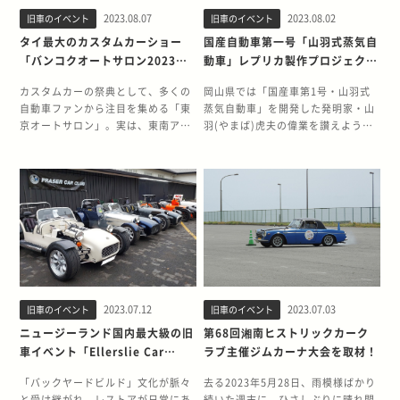
Engineers &amp; Architectsによ
こから長い歳月を経て1996年、当時
届けします。 ■クラシックカーの通
ながらも、ハイデッキのハッチバッ
ど、この型のスープラが大好き。こ
なラリー等のベース車輌などにも履
るコースデザインは、地形を最大限
のヒルクライムを再誕させようと始
2023.08.07
2023.08.02
旧車のイベント
旧車のイベント
過を待っている間に古参のミッレミ
ククーペであった歴代モデルとは一
れからも大事に乗っていきたい」と
かせるオーナーが多いが、なかには
に活かしたもの。 世界でも例を見な
まったのが「Silver flag」なので
リアファンと仲良くなる 北イタリア
線を画し、それまでとは全く違った
タイ最大のカスタムカーショー
国産自動車第一号「山羽式蒸気自
のこと。80スープラの官能的なボデ
ホイールが気に入っていて、そのま
いプライベートサーキットとなって
す。 当イベントはタイムアタックを
では毎年恒例のこのイベント。
スタイリングのオープンカーとして
「バンコクオートサロン2023」
動車」レプリカ製作プロジェクト
ィラインを崩すことなく、効果的に
まキャリーオーバーで履いている方
いる。 イベントへのご招待 筆者も
競うイベントではなく、レーシング
2023年の開催は6月13日〜17日でし
1992年3月にデビューをする。 登場
は日本にいるかのような空間だっ
最新レポート
装着されたエアロパーツが印象的で
もいる。 あるオーナーは、「クルマ
「一度愛車を走らせてみたい！」と
カーの保存状態と修復度を競う方式
た。 私が住むモデナ地区には、15日
したクルマは、トランストップとい
カスタムカーの祭典として、多くの
岡山県では「国産車第1号・山羽式
た
した。 屋外展示だけでも見に行く価
をワゴンモデルに入れ替えました
思ったものの、入会費は正会員で
がとられています。 北イタリアの街
に参加者と参加車が通るということ
うタルガトップのような屋根がピラ
自動車ファンから注目を集める「東
蒸気自動車」を開発した発明家・山
値あり バンコクオートサロンでは、
が、その際前のクルマに使っていた
3600万円といわれていた。 そのた
「Castell’Arquato (カステッラル
で、各街の通過予定時間をインター
ーを飛び越えてトランクに収納され
京オートサロン」。実は、東南アジ
羽(やまば)虎夫の偉業を讃えようと
会場外にもユーザー車輌の展示エリ
OZホイールが気に入っていたので、
めまったく縁のない話と感じ、それ
クアート)」を出発し、「Vernasca
ネットでチェックし、さっそく見に
る、前代未聞の電動オープンモデル
アの人気観光地であるタイにも「オ
盛り上がりを見せている。 来年
アが設けられています。屋外の展示
今のワゴンにも履かせています」と
以来自分のアタマからは完全に抜け
(ヴェルナスカ)」に到着するという
行くことに。 毎年恒例のイベント
であった。 あまりにもエキセントリ
ートサロン」という名前を冠したカ
2024年で、山羽式蒸気自動車が製作
エリアは、日替わりでテーマが異な
話してくれた。 当然なのかもしれな
落ちていた。 そんなある日、一通の
約9kmのコースで、このコースをア
で、とりわけクラシックカーが大好
ックであったがゆえに賛否両論の物
スタムカーイベントがあるのをご存
されてちょうど120年を迎える。 旧
る点が最大の特徴です。広大な駐車
いが、OZ以外のホイールが驚くほど
メールが届いた。 それは以前、筆者
ンティークカーたちが例の大きなエ
きというわけではない一般人も、地
議を醸したが、北米を中心にファン
じでしょうか。2023年も「バンコク
車王ヒストリアでは、昨年2022年に
スペースを利用して、ホンダデー、
にいなかった。 今回筆者が見逃して
の愛車であるシトロエン BX 4TCの
ンジン音とともに颯爽と駆け抜けて
元のお祭りのような感覚で見物に行
が今でも少なくない。 そんなデル
オートサロン2023」として、
岡山商科大学附属高等学校 自動車科
トヨタデー、車種別ではロータリー
いたのでなければ、唯一Sparcoを
撮影でご一緒した方からのメールだ
いきます。 カステッラルクアートも
くほどの知名度です。 家の近くの大
ソルの、他にはない唯一無二の魅力
6/28〜7/2の5日間にわたりバンコク
のみなさんが製作した、山羽式蒸気
デーなどのテーマに合わせてファン
履いて参加していたシトロエン
った。 驚いたのはその内容。 なん
ヴェルナスカも都市ではなく、非常
通りでクルマの群れの通過を待って
に惹かれたオーナーたちが集まり、
近郊のインパクトチャレンジャーホ
自動車のレプリカ製作を取材。 今回
垂涎のJDMが集まります。母体は各
C4。 もちろん参加OKであるが、ラ
と「THE MAGARIGAWA CLUB」の
に小さい街で、ここに欧州各国から
いたのですが…なかなか来ない…。
交流を深めていくイベントだ。 ま
ールで開催されていました。 東京オ
はその続編として、最新トピックス
車種のオーナーズクラブやチューニ
リーベース車輌等がこれだけ参加し
オープニングイベントである「房走
レースカーを引き連れてきたのかと
時刻は18:00を過ぎていましたが、
た、毎回デルソルに携わった設計者
ートサロンとのつながりも深い、バ
をお届けする。 日本最古の自動車・
ングショップが中心のようで、展示
ているのだから、もう少しいても不
祭」で車輌展示をしませんか？とい
考えると、参加者のイベントへの情
夏の日照時間の長いイタリアではま
やデザイナー等を招待。 今だから語
ンコクオートサロン2023の様子をタ
山羽式蒸気自動車とは 山羽式蒸気自
車輌を持ち込んでいるオーナーもイ
思議はなかったのだが、他に姿は見
うお誘いだった。 訊けば、「ヒルク
熱、クルマに対する熱意がひしひし
だまだ日中のような強い日差しが照
れる誕生時の知られざる話や、さま
2023.07.12
2023.07.03
旧車のイベント
旧車のイベント
イのカスタムカー事情や日本車人気
動車は、日本最古の自動車だ。 開発
ベントを楽しんでいる様子でした。
られなかった。 スカイラウンジ1分
ライムドライブ」としてコースを実
と感じられます。 イベントは毎年3
りつけており、気温は27度。 直射日
ざまなこぼれ話を披露する。 この日
とともに紹介します。 10年以上の歴
者の山羽虎夫は、1874(明治7)年に
ニュージーランド国内最大級の旧
第68回湘南ヒストリックカーク
また、開催時間中に車輌の入れ替え
間の攻防 舞台挨拶では1分間アピー
際に走行できるとのこと。 しょせん
日間続き、会期中はパーティーなど
光の下、私と同じようにクルマを持
も、繁氏と川田氏がクルマのデザイ
史を誇るバンコクオートサロン バン
岡山県で生まれた。 1895(明治28)
車イベント「Ellerslie Car
ラブ主催ジムカーナ大会を取材！
が行われるため、エンジンをかけて
ルタイムとして、協力企業のコメン
夢物語だと思っていたスポーツ走行
も開催されるため、国を超えた参加
っている地元のみなさんと「暑いで
ンそのものに関する、ある意味ぶっ
コクオートサロンの歴史の始まり
年、岡山市天瀬可真町(現在の千日前
Show」
動く様子も間近で見られます。さら
トタイムがあたえられていた。 2人
が現実になるとはまったく想像して
者の友好は深まって、同志の友情は
すね〜」「今年は結構遅れています
ちゃけたお話をコレクションホール
は、10年以上も前にさかのぼりま
商店街あたり)に山羽電機工場を開
「バックヤードビルド」文化が脈々
去る2023年5月28日、雨模様ばかり
に、オーナーが近くにいれば話を聞
の女性ドライバーがOZの製品をアピ
いなかったので、まさに思ってもい
きっと一生ものになるのでしょう。
ね〜」と立ち話をしているうちに、
のHONDA職員の顔色を伺いつつ語
す。初開催は2012年「バンコク・イ
業。 1904(明治37)年、29歳のとき
と受け継がれ、レストアが日常にあ
続いた週末に、ひさしぶりに晴れ間