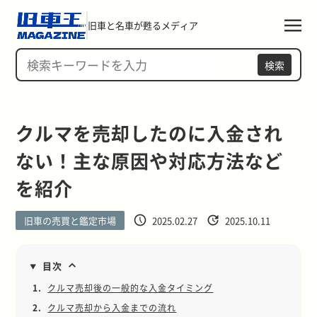
旧車と名車が甦るメディア
検索
クルマを売却したのに入金され
ない！主な原因や対応方法など
を紹介
旧車の売買と鑑定市場
2025.02.27
2025.10.11
目次
1.
クルマ売却後の一般的な入金タイミング
2.
クルマ売却から入金までの流れ