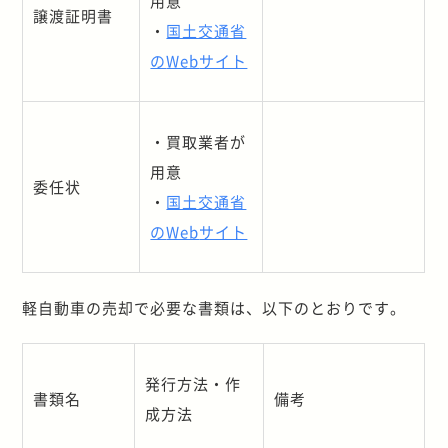
用意
譲渡証明書
・
国土交通省
の
Web
サイト
・買取業者が
用意
委任状
・
国土交通省
の
Web
サイト
軽自動車の売却で必要な書類は、以下のとおりです。
発行方法・作
書類名
備考
成方法