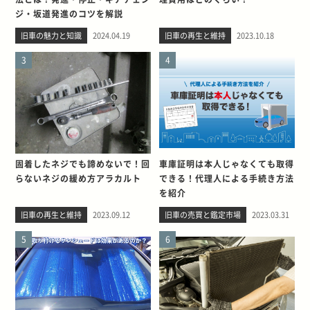
ジ・坂道発進のコツを解説
旧車の魅力と知識
2024.04.19
旧車の再生と維持
2023.10.18
3
4
固着したネジでも諦めないで！回
車庫証明は本人じゃなくても取得
らないネジの緩め方アラカルト
できる！代理人による手続き方法
を紹介
旧車の再生と維持
2023.09.12
旧車の売買と鑑定市場
2023.03.31
5
6