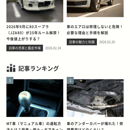
2026年9月に80スープラ
車のエアロは修理しないと危険！
（JZA80）が25年ルール解禁！
必要な理由と手順を解説
今後値上がりする？
旧車の魅力と知識
2026.02.20
旧車の売買と鑑定市場
2026.02.24
記事ランキング
1
2
MT車（マニュアル車）の運転方
車のアンダーカバーが壊れた！修
法とは？発進・停止・ギアチェン
理費用はどのくらい？