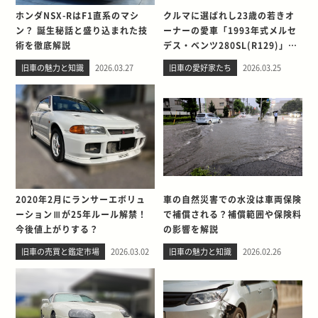
ホンダNSX-RはF1直系のマシ
クルマに選ばれし23歳の若きオ
ン？ 誕生秘話と盛り込まれた技
ーナーの愛車「1993年式メルセ
術を徹底解説
デス・ベンツ280SL(R129)」と
の出会い。そして別れを考える
旧車の魅力と知識
2026.03.27
旧車の愛好家たち
2026.03.25
2020年2月にランサーエボリュ
車の自然災害での水没は車両保険
ーションⅢが25年ルール解禁！
で補償される？補償範囲や保険料
今後値上がりする？
の影響を解説
旧車の売買と鑑定市場
2026.03.02
旧車の魅力と知識
2026.02.26