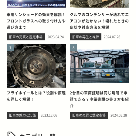
車用サンシェードの効果を解説！
クルマのコンデンサーが壊れてエ
フロントガラスへの取り付け方や
アコンが効かない！壊れたときの
選び方まで
症状や対応方法を解説
旧車の売買と鑑定市場
2023.04.24
旧車の再生と維持
2024.07.26
7
8
フライホイールとは？役割や原理
2台目の車庫証明は同じ場所で申
を詳しく解説！
請できる？申請書類の書き方も紹
介
旧車の魅力と知識
2023.12.06
旧車の売買と鑑定市場
2024.03.28