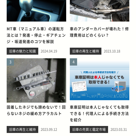
MT車（マニュアル車）の運転方
車のアンダーカバーが壊れた！修
法とは？発進・停止・ギアチェン
理費用はどのくらい？
ジ・坂道発進のコツを解説
旧車の魅力と知識
2024.04.19
旧車の再生と維持
2023.10.18
3
4
固着したネジでも諦めないで！回
車庫証明は本人じゃなくても取得
らないネジの緩め方アラカルト
できる！代理人による手続き方法
を紹介
旧車の再生と維持
2023.09.12
旧車の売買と鑑定市場
2023.03.31