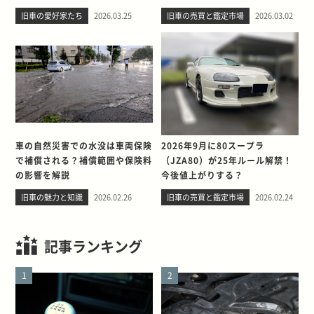
の出会い。そして別れを考える
旧車の愛好家たち
2026.03.25
旧車の売買と鑑定市場
2026.03.02
車の自然災害での水没は車両保険
2026年9月に80スープラ
で補償される？補償範囲や保険料
（JZA80）が25年ルール解禁！
の影響を解説
今後値上がりする？
旧車の魅力と知識
2026.02.26
旧車の売買と鑑定市場
2026.02.24
記事ランキング
1
2