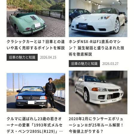
クラシックカーとは？旧車との違
ホンダNSX-RはF1直系のマシ
いや高く売却するポイントを解説
ン？ 誕生秘話と盛り込まれた技
術を徹底解説
旧車の魅力と知識
2026.04.15
旧車の魅力と知識
2026.03.27
クルマに選ばれし23歳の若きオ
2020年2月にランサーエボリュ
ーナーの愛車「1993年式メルセ
ーションⅢが25年ルール解禁！
デス・ベンツ280SL(R129)」と
今後値上がりする？