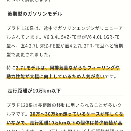
後期型のガソリンモデル
プラド 120系は、途中でガソリンエンジンがリニューア
ルされています。V6 3.4L 5VZ-FE型がV6 4.0L 1GR-FE
型へ、直4 2.7L 3RZ-FE型が直4 2.7L 2TR-FE型へと後期
型で変更されました。
特に
2.7L
モデルは、同排気量ながらもフィーリングや
動力性能が大幅に向上しているため人気が高い
です。
走行距離が10万km以下
プラド
120
系は長距離の移動に用いられることが多いク
ルマです。
20
万～
30
万
km
走っているケースが珍しくな
いなかで、走行距離
10
万
km
以下の個体は希少価値が高