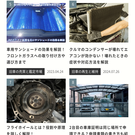
5
6
車用サンシェードの効果を解説！
クルマのコンデンサーが壊れてエ
フロントガラスへの取り付け方や
アコンが効かない！壊れたときの
選び方まで
症状や対応方法を解説
旧車の売買と鑑定市場
2023.04.24
旧車の再生と維持
2024.07.26
7
8
フライホイールとは？役割や原理
2台目の車庫証明は同じ場所で申
を詳しく解説！
請できる？申請書類の書き方も紹