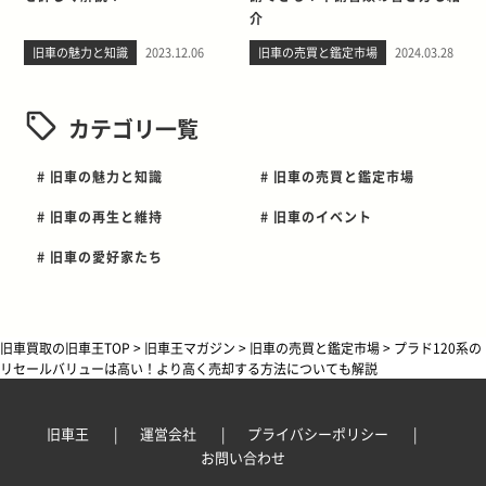
介
旧車の魅力と知識
2023.12.06
旧車の売買と鑑定市場
2024.03.28
カテゴリ一覧
# 旧車の魅力と知識
# 旧車の売買と鑑定市場
# 旧車の再生と維持
# 旧車のイベント
# 旧車の愛好家たち
旧車買取の旧車王TOP
>
旧車王マガジン
>
旧車の売買と鑑定市場
>
プラド120系の
リセールバリューは高い！より高く売却する方法についても解説
旧車王
運営会社
プライバシーポリシー
お問い合わせ