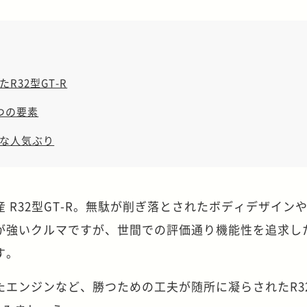
R32型GT-R
つの要素
な人気ぶり
 R32型GT-R。無駄が削ぎ落とされたボディデザイン
が強いクルマですが、世間での評価通り機能性を追求し
す。
エンジンなど、勝つための工夫が随所に凝らされたR32