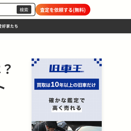
査定を依頼する(無料)
検索
愛好家たち
？ 
ト