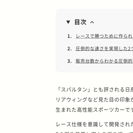
目次
1.
レースで勝つために作られた
2.
圧倒的な速さを実現した2
3.
販売台数からわかる圧倒的
「スパルタン」とも評される日産
リアウィングなど見た目の印象
生まれた高性能スポーツカーで
レース仕様を意識して開発された