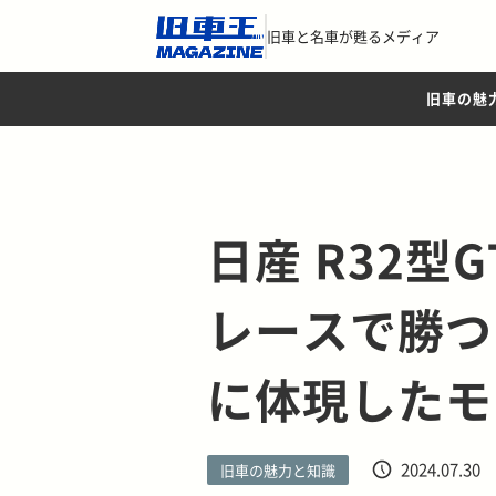
旧車と名車が甦るメディア
旧車の魅
日産 R32型
レースで勝つ
に体現したモ
2024.07.30
旧車の魅力と知識