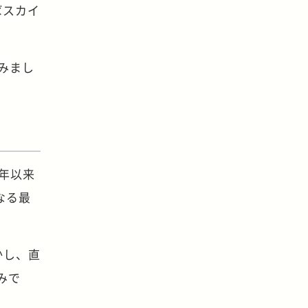
ばスカイ
てみまし
3年以来
なる最
かし、直
みで