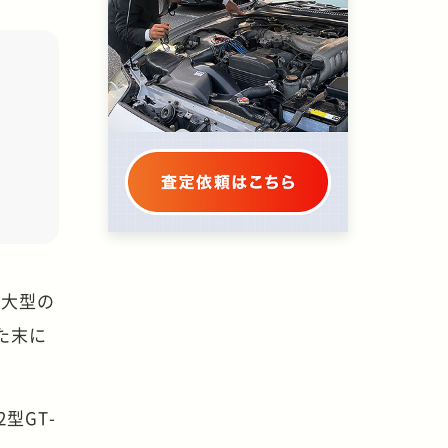
や大型の
た末に
型GT-