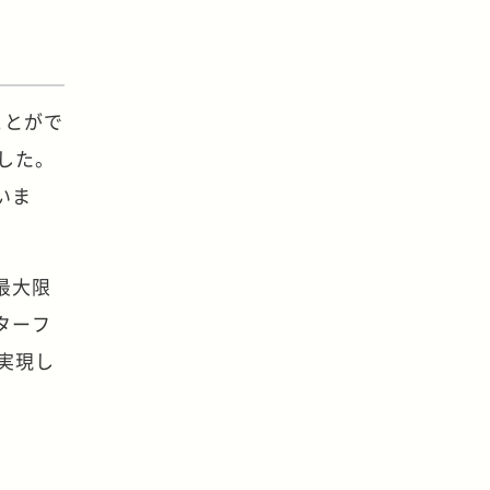
ことがで
した。
いま
最大限
ターフ
実現し