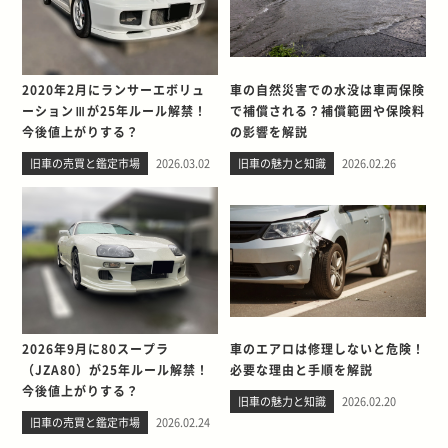
2020年2月にランサーエボリュ
車の自然災害での水没は車両保険
ーションⅢが25年ルール解禁！
で補償される？補償範囲や保険料
今後値上がりする？
の影響を解説
旧車の売買と鑑定市場
2026.03.02
旧車の魅力と知識
2026.02.26
2026年9月に80スープラ
車のエアロは修理しないと危険！
（JZA80）が25年ルール解禁！
必要な理由と手順を解説
今後値上がりする？
旧車の魅力と知識
2026.02.20
旧車の売買と鑑定市場
2026.02.24