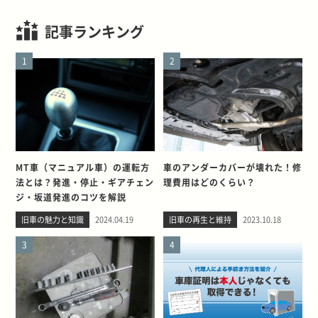
記事ランキング
1
2
MT車（マニュアル車）の運転方
車のアンダーカバーが壊れた！修
法とは？発進・停止・ギアチェン
理費用はどのくらい？
ジ・坂道発進のコツを解説
旧車の魅力と知識
2024.04.19
旧車の再生と維持
2023.10.18
3
4