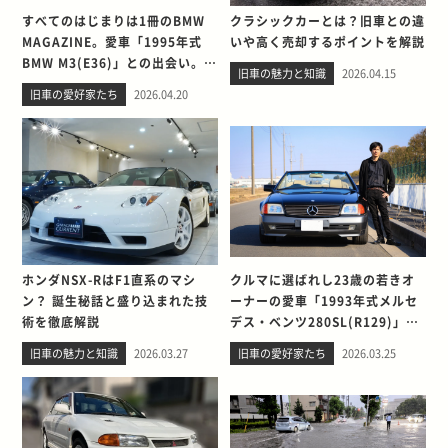
すべてのはじまりは1冊のBMW
クラシックカーとは？旧車との違
MAGAZINE。愛車「1995年式
いや高く売却するポイントを解説
BMW M3(E36)」との出会い。そ
旧車の魅力と知識
2026.04.15
して別れを考える
旧車の愛好家たち
2026.04.20
ホンダNSX-RはF1直系のマシ
クルマに選ばれし23歳の若きオ
ン？ 誕生秘話と盛り込まれた技
ーナーの愛車「1993年式メルセ
術を徹底解説
デス・ベンツ280SL(R129)」と
の出会い。そして別れを考える
旧車の魅力と知識
2026.03.27
旧車の愛好家たち
2026.03.25