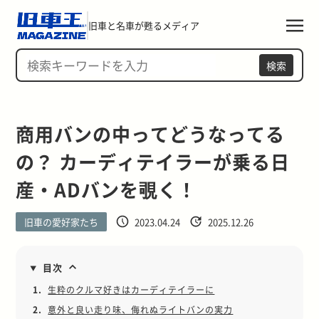
旧車と名車が甦るメディア
検索
商用バンの中ってどうなってる
の？ カーディテイラーが乗る日
産・ADバンを覗く！
旧車の愛好家たち
2023.04.24
2025.12.26
目次
1.
生粋のクルマ好きはカーディテイラーに
2.
意外と良い走り味、侮れぬライトバンの実力