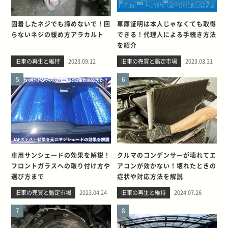
固着したネジでも諦めないで！回
車庫証明は本人じゃなくても取得
らないネジの緩め方アラカルト
できる！代理人による手続き方法
を紹介
旧車の再生と維持
2023.09.12
旧車の売買と鑑定市場
2023.03.31
5
6
車用サンシェードの効果を解説！
クルマのコンデンサーが壊れてエ
フロントガラスへの取り付け方や
アコンが効かない！壊れたときの
選び方まで
症状や対応方法を解説
旧車の売買と鑑定市場
2023.04.24
旧車の再生と維持
2024.07.26
7
8