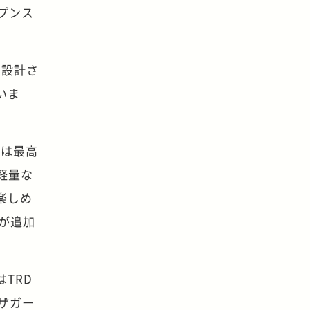
ープンス
て設計さ
いま
クは最高
、軽量な
楽しめ
が追加
TRD
はザガー