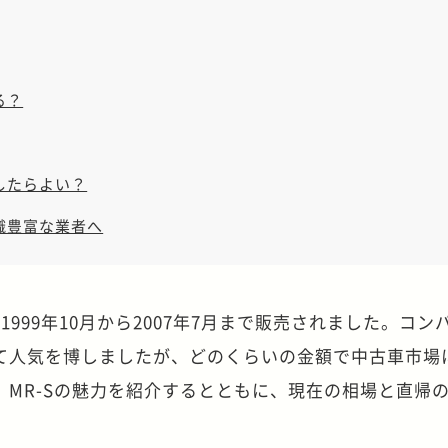
る？
したらよい？
識豊富な業者へ
て
1999
年
10
月から
2007
年
7
月まで販売されました。コン
て人気を博しましたが、どのくらいの金額で中古車市場
、
MR-S
の魅力を紹介するとともに、現在の相場と直帰