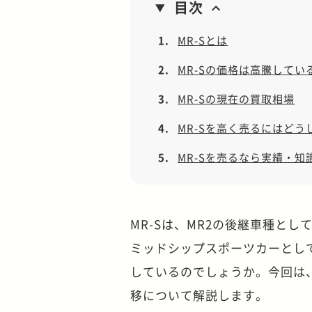
目次
1.
MR-Sとは
2.
MR-Sの価格は高騰してい
3.
MR-Sの現在の買取相場
4.
MR-Sを高く売るにはどう
5.
MR-Sを売るなら実績・知
MR-S
は、
MR2
の後継車種とし
ミッドシップスポーツカーとし
しているのでしょうか。今回は
移について解説します。