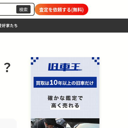
査定を依頼する(無料)
検索
愛好家たち
る？