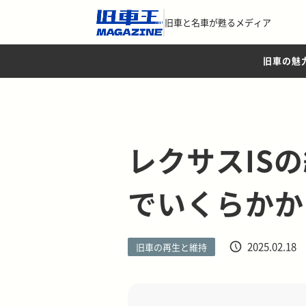
旧車と名車が甦るメディア
旧車の魅
レクサスIS
でいくらかか
2025.02.18
旧車の再生と維持