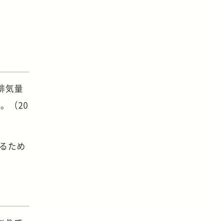
排気量
。（20
がるため