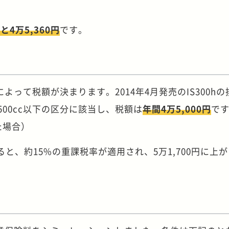
4万5,360円
です。
って税額が決まります。2014年4月発売のIS300hの
超2,500cc以下の区分に該当し、税額は
年間4万5,000円
です
た場合）
と、約15%の重課税率が適用され、5万1,700円に上