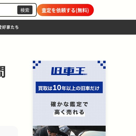
査定を依頼する(無料)
検索
愛好家たち
間