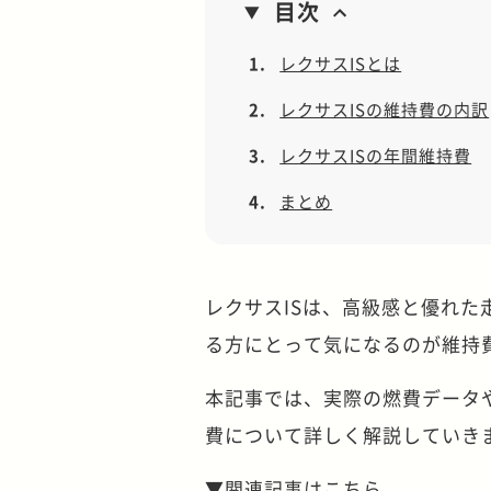
目次
1.
レクサスISとは
2.
レクサスISの維持費の内訳
3.
レクサスISの年間維持費
4.
まとめ
レクサスISは、高級感と優れ
る方にとって気になるのが維持
本記事では、実際の燃費データ
費について詳しく解説していき
▼関連記事はこちら