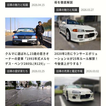
術を徹底解説
旧車の魅力と知識
2026.04.15
旧車の魅力と知識
2026.03.27
クルマに選ばれし23歳の若きオ
2020年2月にランサーエボリュ
ーナーの愛車「1993年式メルセ
ーションⅢが25年ルール解禁！
デス・ベンツ280SL(R129)」と
今後値上がりする？
の出会い。そして別れを考える
旧車の愛好家たち
2026.03.25
旧車の売買と鑑定市場
2026.03.02