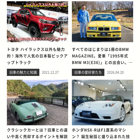
トヨタ ハイラックス以外も魅力
すべてのはじまりは1冊のBMW
的！海外で人気の日本製ピックア
MAGAZINE。愛車「1995年式
ップトラック
BMW M3(E36)」との出会い。そ
して別れを考える
旧車の魅力と知識
2021.12.27
旧車の愛好家たち
2026.04.20
クラシックカーとは？旧車との違
ホンダNSX-RはF1直系のマシ
いや高く売却するポイントを解説
ン？ 誕生秘話と盛り込まれた技