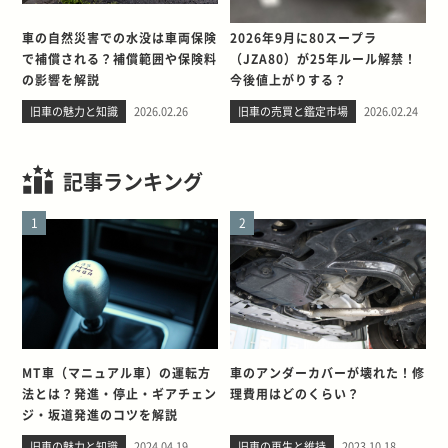
車の自然災害での水没は車両保険
2026年9月に80スープラ
で補償される？補償範囲や保険料
（JZA80）が25年ルール解禁！
の影響を解説
今後値上がりする？
旧車の魅力と知識
2026.02.26
旧車の売買と鑑定市場
2026.02.24
記事ランキング
1
2
MT車（マニュアル車）の運転方
車のアンダーカバーが壊れた！修
法とは？発進・停止・ギアチェン
理費用はどのくらい？
ジ・坂道発進のコツを解説
旧車の魅力と知識
2024.04.19
旧車の再生と維持
2023.10.18