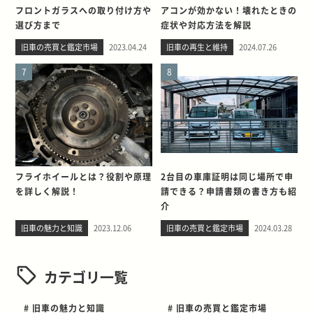
フロントガラスへの取り付け方や
アコンが効かない！壊れたときの
選び方まで
症状や対応方法を解説
旧車の売買と鑑定市場
2023.04.24
旧車の再生と維持
2024.07.26
7
8
フライホイールとは？役割や原理
2台目の車庫証明は同じ場所で申
を詳しく解説！
請できる？申請書類の書き方も紹
介
旧車の魅力と知識
2023.12.06
旧車の売買と鑑定市場
2024.03.28
カテゴリ一覧
# 旧車の魅力と知識
# 旧車の売買と鑑定市場