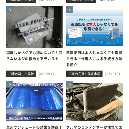
3
4
固着したネジでも諦めないで！回
車庫証明は本人じゃなくても取得
らないネジの緩め方アラカルト
できる！代理人による手続き方法
を紹介
旧車の再生と維持
2023.09.12
旧車の売買と鑑定市場
2023.03.31
5
6
車用サンシェードの効果を解説！
クルマのコンデンサーが壊れてエ