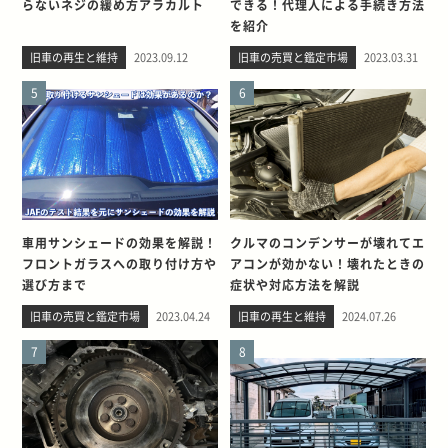
らないネジの緩め方アラカルト
できる！代理人による手続き方法
を紹介
旧車の再生と維持
2023.09.12
旧車の売買と鑑定市場
2023.03.31
5
6
車用サンシェードの効果を解説！
クルマのコンデンサーが壊れてエ
フロントガラスへの取り付け方や
アコンが効かない！壊れたときの
選び方まで
症状や対応方法を解説
旧車の売買と鑑定市場
2023.04.24
旧車の再生と維持
2024.07.26
7
8