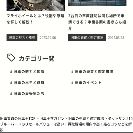
フライホイールとは？役割や原理
2台目の車庫証明は同じ場所で申
を詳しく解説！
請できる？申請書類の書き方も紹
介
旧車の魅力と知識
2023.12.06
旧車の売買と鑑定市場
2024.03.28
カテゴリ一覧
# 旧車の魅力と知識
# 旧車の売買と鑑定市場
# 旧車の再生と維持
# 旧車のイベント
# 旧車の愛好家たち
旧車買取の旧車王TOP
>
旧車王マガジン
>
旧車の売買と鑑定市場
>
ダットサン 510
ブルーバードのリセールバリューは高い！買取相場の傾向や高く売るコツなどを解
説