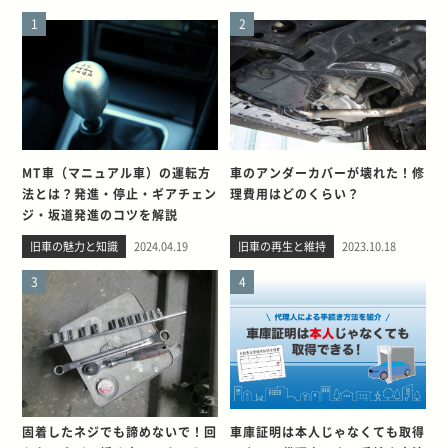
1
2
MT車（マニュアル車）の運転方
車のアンダーカバーが壊れた！修
法とは？発進・停止・ギアチェン
理費用はどのくらい？
ジ・坂道発進のコツを解説
旧車の魅力と知識
2024.04.19
旧車の再生と維持
2023.10.18
3
4
固着したネジでも諦めないで！回
車庫証明は本人じゃなくても取得