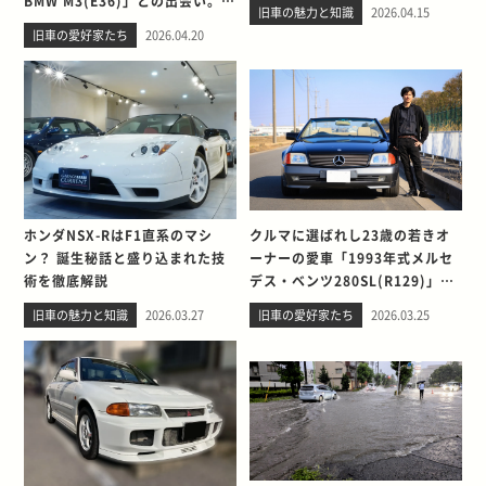
BMW M3(E36)」との出会い。そ
旧車の魅力と知識
2026.04.15
して別れを考える
旧車の愛好家たち
2026.04.20
ホンダNSX-RはF1直系のマシ
クルマに選ばれし23歳の若きオ
ン？ 誕生秘話と盛り込まれた技
ーナーの愛車「1993年式メルセ
術を徹底解説
デス・ベンツ280SL(R129)」と
の出会い。そして別れを考える
旧車の魅力と知識
2026.03.27
旧車の愛好家たち
2026.03.25