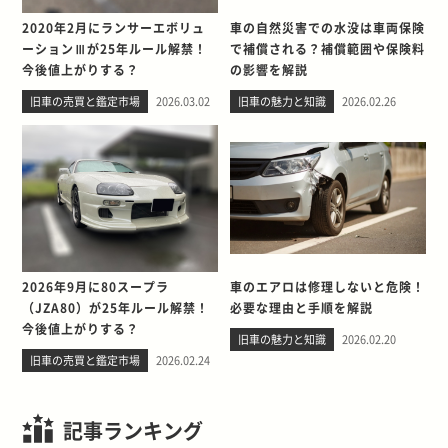
2020年2月にランサーエボリュ
車の自然災害での水没は車両保険
ーションⅢが25年ルール解禁！
で補償される？補償範囲や保険料
今後値上がりする？
の影響を解説
旧車の売買と鑑定市場
2026.03.02
旧車の魅力と知識
2026.02.26
2026年9月に80スープラ
車のエアロは修理しないと危険！
（JZA80）が25年ルール解禁！
必要な理由と手順を解説
今後値上がりする？
旧車の魅力と知識
2026.02.20
旧車の売買と鑑定市場
2026.02.24
記事ランキング