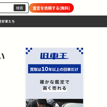
査定を依頼する(無料)
検索
愛好家たち
い