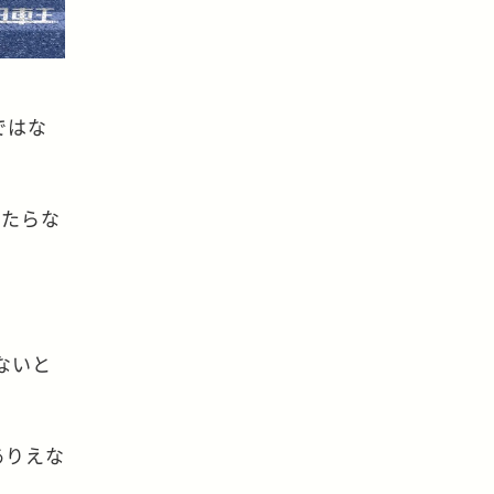
ではな
当たらな
ないと
ありえな