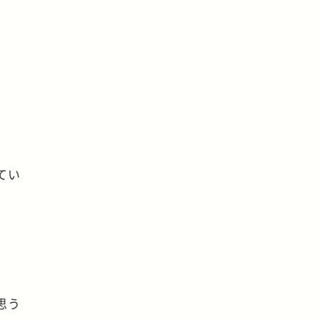
てい
思う