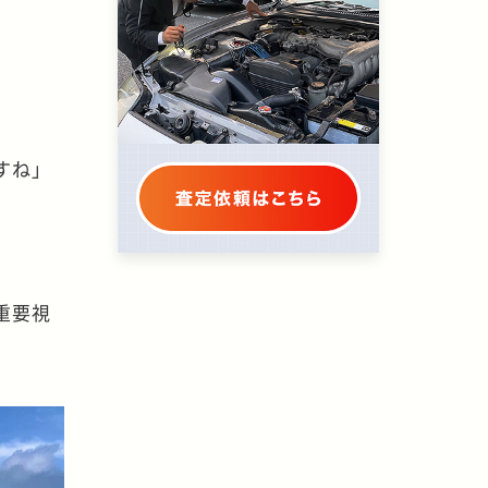
。
すね」
重要視