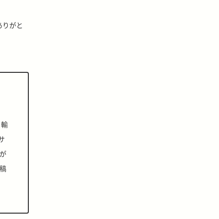
ありがと
。輸
サ
が
稿