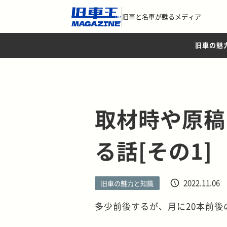
旧車と名車が甦るメディア
旧車の魅
取材時や原稿
る話[その1]
2022.11.06
旧車の魅力と知識
多少前後するが、月に20本前後