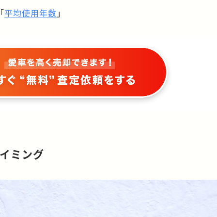
「
平均使用年数
」
イミング