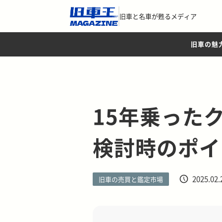
旧車と名車が甦るメディア
旧車の魅
15年乗った
検討時のポイ
2025.02.
旧車の売買と鑑定市場