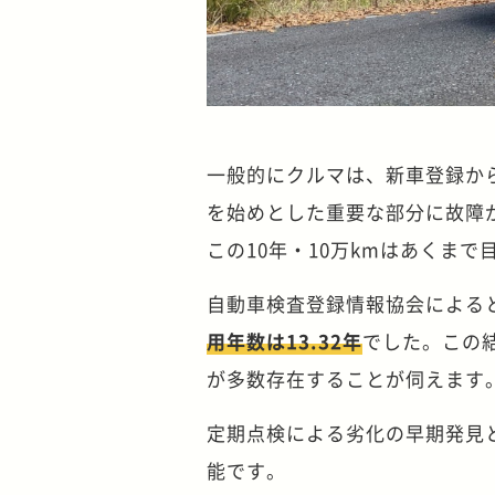
一般的にクルマは、新車登録から
を始めとした重要な部分に故障
この10年・10万kmはあくま
自動車検査登録情報協会による
用年数は13.32年
でした。この
が多数存在することが伺えます
定期点検による劣化の早期発見と
能です。