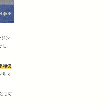
ンジン
かし、
平均使
クルマ
とも可