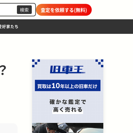
査定を依頼する(無料)
検索
愛好家たち
？