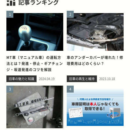
記事ランキング
1
2
MT車（マニュアル車）の運転方
車のアンダーカバーが壊れた！修
法とは？発進・停止・ギアチェン
理費用はどのくらい？
ジ・坂道発進のコツを解説
旧車の魅力と知識
2024.04.19
旧車の再生と維持
2023.10.18
3
4