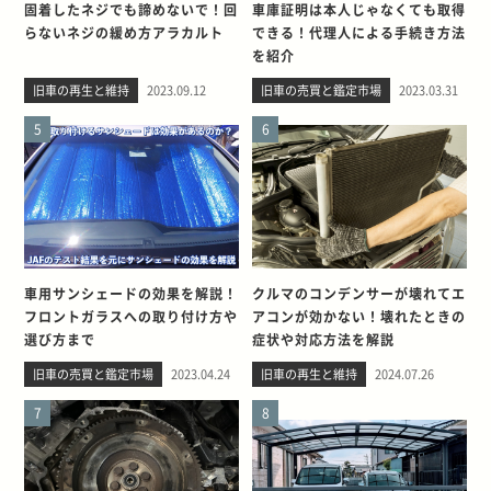
固着したネジでも諦めないで！回
車庫証明は本人じゃなくても取得
らないネジの緩め方アラカルト
できる！代理人による手続き方法
を紹介
旧車の再生と維持
2023.09.12
旧車の売買と鑑定市場
2023.03.31
5
6
車用サンシェードの効果を解説！
クルマのコンデンサーが壊れてエ
フロントガラスへの取り付け方や
アコンが効かない！壊れたときの
選び方まで
症状や対応方法を解説
旧車の売買と鑑定市場
2023.04.24
旧車の再生と維持
2024.07.26
7
8