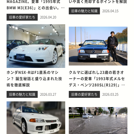
MAGAZINE。愛車「1995年式
いや高く売却するポイントを解説
BMW M3(E36)」との出会い。そ
旧車の魅力と知識
2026.04.15
して別れを考える
旧車の愛好家たち
2026.04.20
ホンダNSX-RはF1直系のマシ
クルマに選ばれし23歳の若きオ
ン？ 誕生秘話と盛り込まれた技
ーナーの愛車「1993年式メルセ
術を徹底解説
デス・ベンツ280SL(R129)」と
の出会い。そして別れを考える
旧車の魅力と知識
2026.03.27
旧車の愛好家たち
2026.03.25