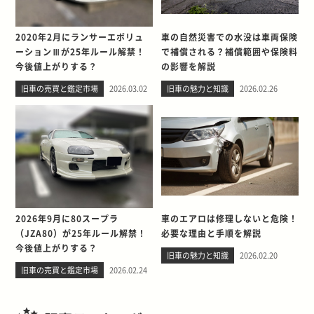
2020年2月にランサーエボリュ
車の自然災害での水没は車両保険
ーションⅢが25年ルール解禁！
で補償される？補償範囲や保険料
今後値上がりする？
の影響を解説
旧車の売買と鑑定市場
2026.03.02
旧車の魅力と知識
2026.02.26
2026年9月に80スープラ
車のエアロは修理しないと危険！
（JZA80）が25年ルール解禁！
必要な理由と手順を解説
今後値上がりする？
旧車の魅力と知識
2026.02.20
旧車の売買と鑑定市場
2026.02.24