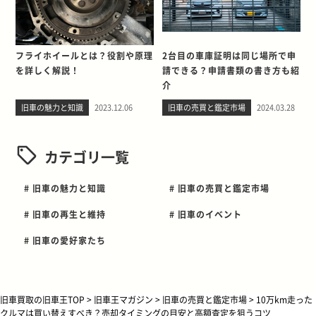
フライホイールとは？役割や原理
2台目の車庫証明は同じ場所で申
を詳しく解説！
請できる？申請書類の書き方も紹
介
旧車の魅力と知識
2023.12.06
旧車の売買と鑑定市場
2024.03.28
カテゴリ一覧
# 旧車の魅力と知識
# 旧車の売買と鑑定市場
# 旧車の再生と維持
# 旧車のイベント
# 旧車の愛好家たち
旧車買取の旧車王TOP
>
旧車王マガジン
>
旧車の売買と鑑定市場
>
10万km走った
クルマは買い替えすべき？売却タイミングの目安と高額査定を狙うコツ