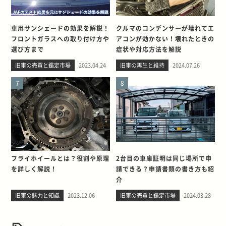
車用サンシェードの効果を解説！
クルマのコンデンサーが壊れてエ
フロントガラスへの取り付け方や
アコンが効かない！壊れたときの
選び方まで
症状や対応方法を解説
旧車の売買と鑑定市場
2023.04.24
旧車の再生と維持
2024.07.26
7
8
フライホイールとは？役割や原理
2台目の車庫証明は同じ場所で申
を詳しく解説！
請できる？申請書類の書き方も紹
介
旧車の魅力と知識
2023.12.06
旧車の売買と鑑定市場
2024.03.28