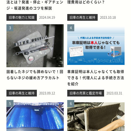
法とは？発進・停止・ギアチェン
理費用はどのくらい？
ジ・坂道発進のコツを解説
旧車の魅力と知識
2024.04.19
旧車の再生と維持
2023.10.18
3
4
固着したネジでも諦めないで！回
車庫証明は本人じゃなくても取得
らないネジの緩め方アラカルト
できる！代理人による手続き方法
を紹介
旧車の再生と維持
2023.09.12
旧車の売買と鑑定市場
2023.03.31
5
6