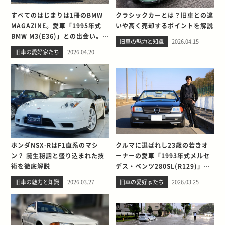
すべてのはじまりは1冊のBMW
クラシックカーとは？旧車との違
MAGAZINE。愛車「1995年式
いや高く売却するポイントを解説
BMW M3(E36)」との出会い。そ
旧車の魅力と知識
2026.04.15
して別れを考える
旧車の愛好家たち
2026.04.20
ホンダNSX-RはF1直系のマシ
クルマに選ばれし23歳の若きオ
ン？ 誕生秘話と盛り込まれた技
ーナーの愛車「1993年式メルセ
術を徹底解説
デス・ベンツ280SL(R129)」と
の出会い。そして別れを考える
旧車の魅力と知識
2026.03.27
旧車の愛好家たち
2026.03.25