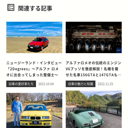
関連する記事
ニュージーランド・インタビュー
アルファロメオの伝統のエンジン
「2Degrees」～アルファ ロメ
V6ブッソを徹底解説！名機を載
オに出会ってしまった整備士～
せた名車156GTAと147GTAも紹
介
旧車の愛好家たち
2023.10.04
旧車の魅力と知識
2022.11.25