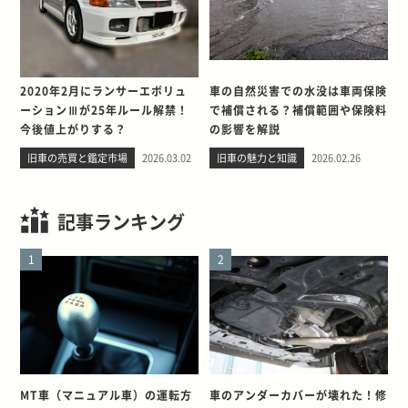
2020年2月にランサーエボリュ
車の自然災害での水没は車両保険
ーションⅢが25年ルール解禁！
で補償される？補償範囲や保険料
今後値上がりする？
の影響を解説
旧車の売買と鑑定市場
2026.03.02
旧車の魅力と知識
2026.02.26
記事ランキング
1
2
MT車（マニュアル車）の運転方
車のアンダーカバーが壊れた！修