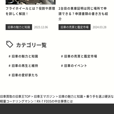
フライホイールとは？役割や原理
2台目の車庫証明は同じ場所で申
を詳しく解説！
請できる？申請書類の書き方も紹
介
旧車の魅力と知識
2023.12.06
旧車の売買と鑑定市場
2024.03.28
カテゴリ一覧
# 旧車の魅力と知識
# 旧車の売買と鑑定市場
# 旧車の再生と維持
# 旧車のイベント
# 旧車の愛好家たち
旧車買取の旧車王TOP
>
旧車王マガジン
>
旧車の魅力と知識
>
乗り手を選ぶ硬派な
軽量コーナリングマシン！RX-7 FD3Sの中古事情とは