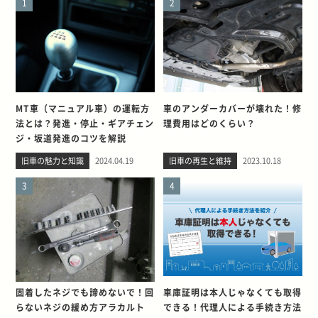
1
2
MT車（マニュアル車）の運転方
車のアンダーカバーが壊れた！修
法とは？発進・停止・ギアチェン
理費用はどのくらい？
ジ・坂道発進のコツを解説
旧車の魅力と知識
2024.04.19
旧車の再生と維持
2023.10.18
3
4
固着したネジでも諦めないで！回
車庫証明は本人じゃなくても取得
らないネジの緩め方アラカルト
できる！代理人による手続き方法