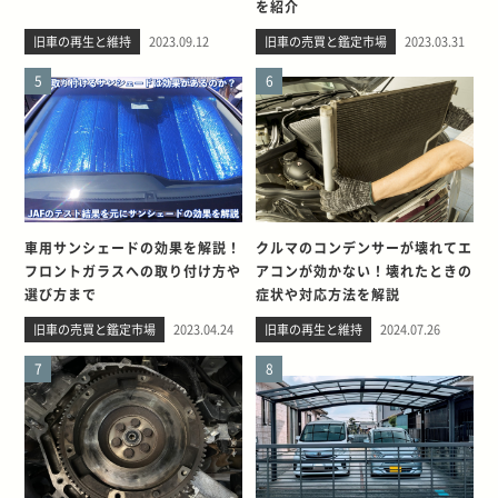
を紹介
旧車の再生と維持
2023.09.12
旧車の売買と鑑定市場
2023.03.31
5
6
車用サンシェードの効果を解説！
クルマのコンデンサーが壊れてエ
フロントガラスへの取り付け方や
アコンが効かない！壊れたときの
選び方まで
症状や対応方法を解説
旧車の売買と鑑定市場
2023.04.24
旧車の再生と維持
2024.07.26
7
8