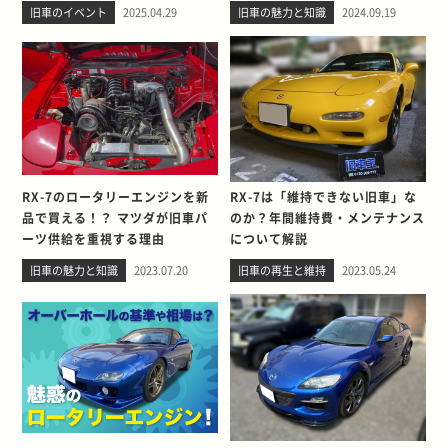
旧車のイベント
2025.04.29
旧車の魅力と知識
2024.09.19
RX-7のロータリーエンジンを新
RX-7は「維持できない旧車」な
品で買える！？ マツダが旧車パ
のか？年間維持費・メンテナンス
ーツ供給を重視する理由
について解説
旧車の魅力と知識
2023.07.20
旧車の再生と維持
2023.05.24