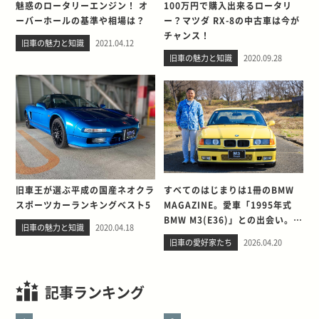
魅惑のロータリーエンジン！ オ
100万円で購入出来るロータリ
ーバーホールの基準や相場は？
ー？マツダ RX-8の中古車は今が
チャンス！
旧車の魅力と知識
2021.04.12
旧車の魅力と知識
2020.09.28
旧車王が選ぶ平成の国産ネオクラ
すべてのはじまりは1冊のBMW
スポーツカーランキングベスト5
MAGAZINE。愛車「1995年式
BMW M3(E36)」との出会い。そ
旧車の魅力と知識
2020.04.18
して別れを考える
旧車の愛好家たち
2026.04.20
記事ランキング