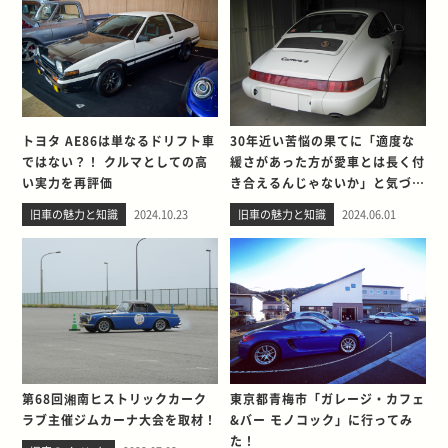
トヨタ AE86は単なるドリフト車
30年近い苦悩の果てに「適度な
ではない？！ クルマとしての高
緩さがあった方が愛車とは長く付
い実力を再評価
き合えるんじゃないか」と気づい
た話
旧車の魅力と知識
2024.10.23
旧車の魅力と知識
2024.06.01
第68回湘南ヒストリックカーク
東京都青梅市「ガレージ・カフェ
ラブ主催ジムカーナ大会を取材！
&バー モノコック」に行ってみ
た！