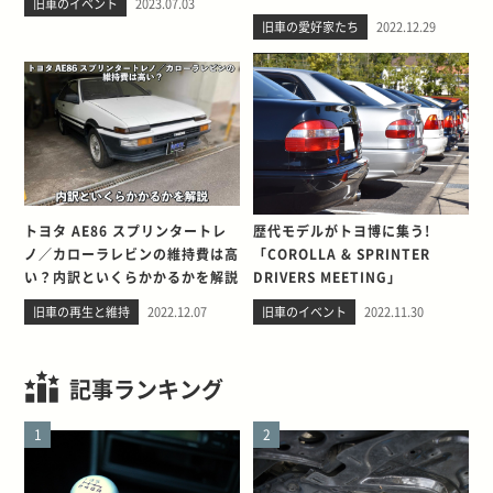
旧車のイベント
2023.07.03
旧車の愛好家たち
2022.12.29
トヨタ AE86 スプリンタートレ
歴代モデルがトヨ博に集う!
ノ／カローラレビンの維持費は高
「COROLLA & SPRINTER
い？内訳といくらかかるかを解説
DRIVERS MEETING」
旧車の再生と維持
2022.12.07
旧車のイベント
2022.11.30
記事ランキング
1
2