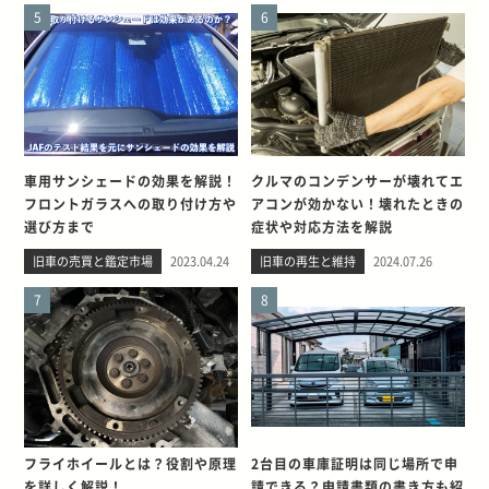
5
6
車用サンシェードの効果を解説！
クルマのコンデンサーが壊れてエ
フロントガラスへの取り付け方や
アコンが効かない！壊れたときの
選び方まで
症状や対応方法を解説
旧車の売買と鑑定市場
2023.04.24
旧車の再生と維持
2024.07.26
7
8
フライホイールとは？役割や原理
2台目の車庫証明は同じ場所で申
を詳しく解説！
請できる？申請書類の書き方も紹