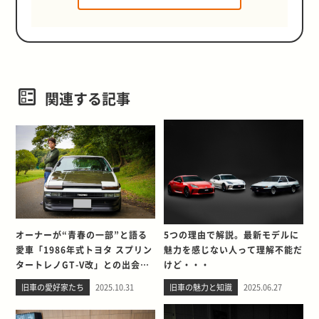
関連する記事
オーナーが“青春の一部”と語る
5つの理由で解説。最新モデルに
愛車「1986年式トヨタ スプリン
魅力を感じない人って理解不能だ
タートレノGT-V改」との出会
けど・・・
い。そして別れを考える
旧車の愛好家たち
2025.10.31
旧車の魅力と知識
2025.06.27