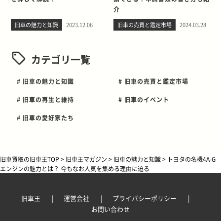
介
旧車の魅力と知識
2023.12.06
旧車の売買と鑑定市場
2024.03.28
カテゴリ一覧
# 旧車の魅力と知識
# 旧車の売買と鑑定市場
# 旧車の再生と維持
# 旧車のイベント
# 旧車の愛好家たち
旧車買取の旧車王TOP
>
旧車王マガジン
>
旧車の魅力と知識
>
トヨタの名機4A-G
エンジンの魅力とは？ 今もなお人気を集める理由に迫る
旧車王
運営会社
プライバシーポリシー
お問い合わせ