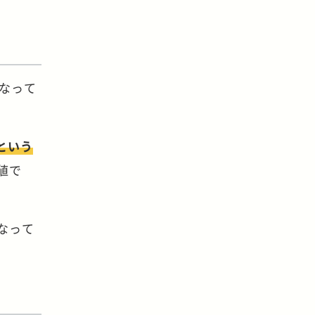
なって
という
値で
なって