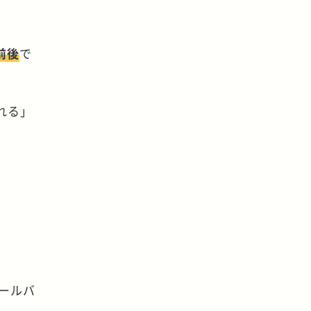
前後
で
れる」
ールバ