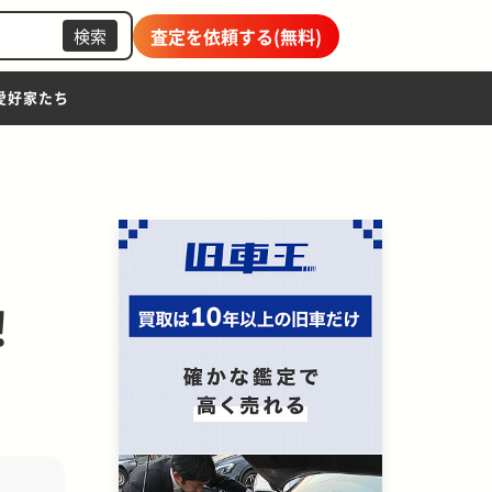
査定を依頼する(無料)
検索
愛好家たち
！