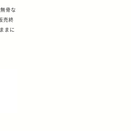
、無骨な
販売終
ままに