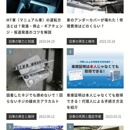
MT車（マニュアル車）の運転方
車のアンダーカバーが壊れた！修
法とは？発進・停止・ギアチェン
理費用はどのくらい？
ジ・坂道発進のコツを解説
旧車の魅力と知識
2024.04.19
旧車の再生と維持
2023.10.18
3
4
固着したネジでも諦めないで！回
車庫証明は本人じゃなくても取得
らないネジの緩め方アラカルト
できる！代理人による手続き方法
を紹介
旧車の再生と維持
2023.09.12
旧車の売買と鑑定市場
2023.03.31
5
6