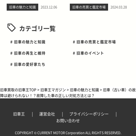
旧車の魅力と知識
2023.12.06
旧車の売買と鑑定市場
2024.03.28
カテゴリ一覧
# 旧車の魅力と知識
# 旧車の売買と鑑定市場
# 旧車の再生と維持
# 旧車のイベント
# 旧車の愛好家たち
旧車買取の旧車王TOP
>
旧車王マガジン
>
旧車の魅力と知識
>
旧車（古い車）の故
障は避けられない！？故障した車の正しい対処方法とは？
旧車王
運営会社
プライバシーポリシー
お問い合わせ
COPYRIGHT © CURRENT MOTOR Corporation ALL RIGHTS RESERVED.