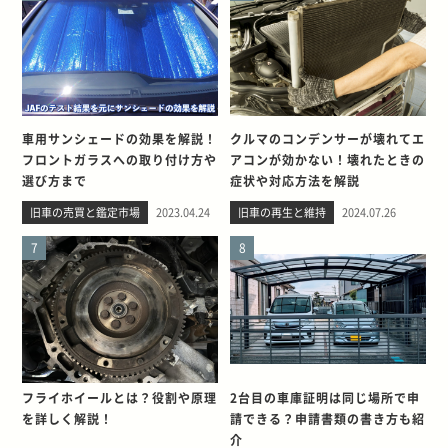
車用サンシェードの効果を解説！
クルマのコンデンサーが壊れてエ
フロントガラスへの取り付け方や
アコンが効かない！壊れたときの
選び方まで
症状や対応方法を解説
旧車の売買と鑑定市場
2023.04.24
旧車の再生と維持
2024.07.26
7
8
フライホイールとは？役割や原理
2台目の車庫証明は同じ場所で申
を詳しく解説！
請できる？申請書類の書き方も紹
介