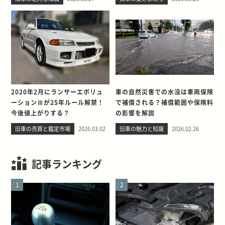
2020年2月にランサーエボリュ
車の自然災害での水没は車両保険
ーションⅢが25年ルール解禁！
で補償される？補償範囲や保険料
今後値上がりする？
の影響を解説
旧車の売買と鑑定市場
2026.03.02
旧車の魅力と知識
2026.02.26
記事ランキング
1
2