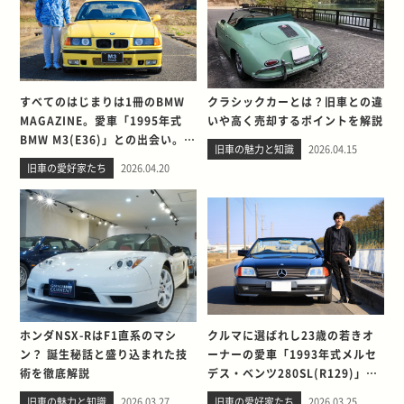
すべてのはじまりは1冊のBMW
クラシックカーとは？旧車との違
MAGAZINE。愛車「1995年式
いや高く売却するポイントを解説
BMW M3(E36)」との出会い。そ
旧車の魅力と知識
2026.04.15
して別れを考える
旧車の愛好家たち
2026.04.20
ホンダNSX-RはF1直系のマシ
クルマに選ばれし23歳の若きオ
ン？ 誕生秘話と盛り込まれた技
ーナーの愛車「1993年式メルセ
術を徹底解説
デス・ベンツ280SL(R129)」と
の出会い。そして別れを考える
旧車の魅力と知識
2026.03.27
旧車の愛好家たち
2026.03.25