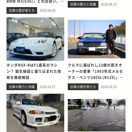
BMW M3(E36)」との出会い。そ
旧車の魅力と知識
2026.04.15
して別れを考える
旧車の愛好家たち
2026.04.20
ホンダNSX-RはF1直系のマシ
クルマに選ばれし23歳の若きオ
ン？ 誕生秘話と盛り込まれた技
ーナーの愛車「1993年式メルセ
術を徹底解説
デス・ベンツ280SL(R129)」と
の出会い。そして別れを考える
旧車の魅力と知識
2026.03.27
旧車の愛好家たち
2026.03.25