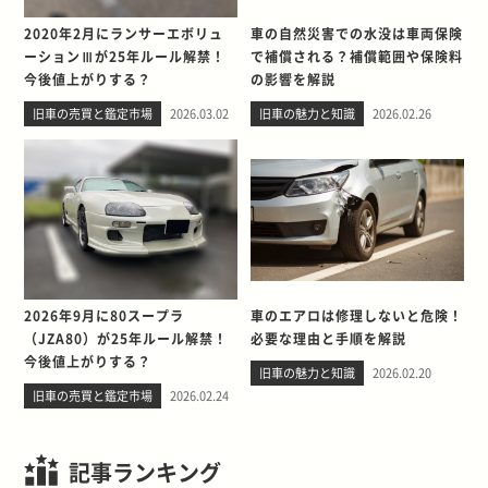
2020年2月にランサーエボリュ
車の自然災害での水没は車両保険
ーションⅢが25年ルール解禁！
で補償される？補償範囲や保険料
今後値上がりする？
の影響を解説
旧車の売買と鑑定市場
2026.03.02
旧車の魅力と知識
2026.02.26
2026年9月に80スープラ
車のエアロは修理しないと危険！
（JZA80）が25年ルール解禁！
必要な理由と手順を解説
今後値上がりする？
旧車の魅力と知識
2026.02.20
旧車の売買と鑑定市場
2026.02.24
記事ランキング