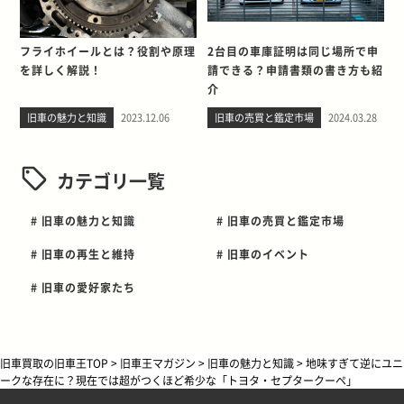
フライホイールとは？役割や原理
2台目の車庫証明は同じ場所で申
を詳しく解説！
請できる？申請書類の書き方も紹
介
旧車の魅力と知識
2023.12.06
旧車の売買と鑑定市場
2024.03.28
カテゴリ一覧
# 旧車の魅力と知識
# 旧車の売買と鑑定市場
# 旧車の再生と維持
# 旧車のイベント
# 旧車の愛好家たち
旧車買取の旧車王TOP
>
旧車王マガジン
>
旧車の魅力と知識
>
地味すぎて逆にユニ
ークな存在に？現在では超がつくほど希少な「トヨタ・セプタークーペ」