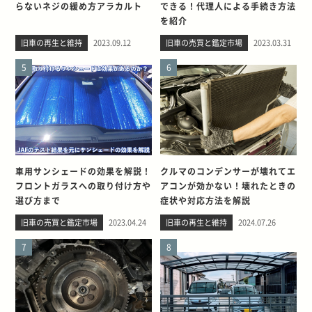
らないネジの緩め方アラカルト
できる！代理人による手続き方法
を紹介
旧車の再生と維持
2023.09.12
旧車の売買と鑑定市場
2023.03.31
5
6
車用サンシェードの効果を解説！
クルマのコンデンサーが壊れてエ
フロントガラスへの取り付け方や
アコンが効かない！壊れたときの
選び方まで
症状や対応方法を解説
旧車の売買と鑑定市場
2023.04.24
旧車の再生と維持
2024.07.26
7
8