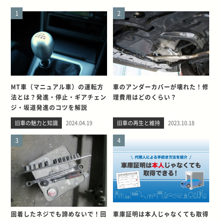
1
2
MT車（マニュアル車）の運転方
車のアンダーカバーが壊れた！修
法とは？発進・停止・ギアチェン
理費用はどのくらい？
ジ・坂道発進のコツを解説
旧車の魅力と知識
2024.04.19
旧車の再生と維持
2023.10.18
3
4
固着したネジでも諦めないで！回
車庫証明は本人じゃなくても取得