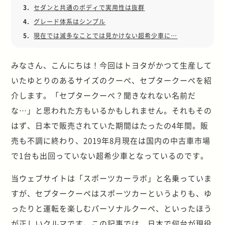
3.
セダンと共通のボディで実用性は抜群
4.
グレード体系はシンプル
5.
現在では滅多なことでは見かけない超希少車に…
みなさん、こんにちは！今回はトヨタがかつて生産して
いたゆとりのあるサイズのクーぺ、セプタークーぺを紹
介します。「セプタークーぺ？聞きなれない名前だ
な…」と思われた方もいるかもしれません。それもその
はず、日本で販売されていた期間はたったの4年間。販
売も不調に終わり、2019年8月現在は国内の中古車市場
で1台も出回っていない超希少車となっているのです。
当ウェブサイトは「スポーツカーラボ」と名乗っていま
すが、セプタークーペはスポーツカーというよりも、ゆ
ったりと運転を楽しむパーソナルクーペ、といったほう
が正しいクルマです。この記事では、日本で何台が現役