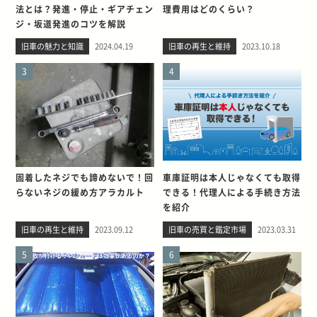
法とは？発進・停止・ギアチェン
理費用はどのくらい？
ジ・坂道発進のコツを解説
旧車の魅力と知識
2024.04.19
旧車の再生と維持
2023.10.18
3
4
固着したネジでも諦めないで！回
車庫証明は本人じゃなくても取得
らないネジの緩め方アラカルト
できる！代理人による手続き方法
を紹介
旧車の再生と維持
2023.09.12
旧車の売買と鑑定市場
2023.03.31
5
6