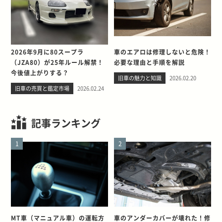
2026年9月に80スープラ
車のエアロは修理しないと危険！
（JZA80）が25年ルール解禁！
必要な理由と手順を解説
今後値上がりする？
旧車の魅力と知識
2026.02.20
旧車の売買と鑑定市場
2026.02.24
記事ランキング
1
2
MT車（マニュアル車）の運転方
車のアンダーカバーが壊れた！修