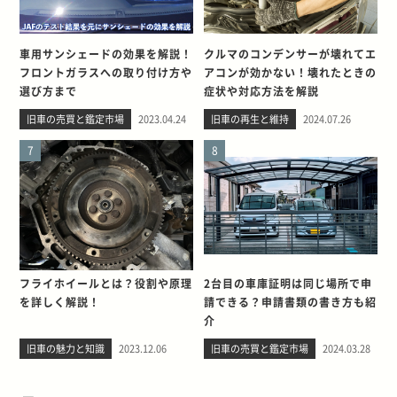
車用サンシェードの効果を解説！
クルマのコンデンサーが壊れてエ
フロントガラスへの取り付け方や
アコンが効かない！壊れたときの
選び方まで
症状や対応方法を解説
旧車の売買と鑑定市場
2023.04.24
旧車の再生と維持
2024.07.26
7
8
フライホイールとは？役割や原理
2台目の車庫証明は同じ場所で申
を詳しく解説！
請できる？申請書類の書き方も紹
介
旧車の魅力と知識
2023.12.06
旧車の売買と鑑定市場
2024.03.28