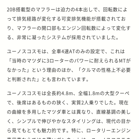
20B搭載型のマフラーは迫力の4本出しで、回転数によ
って排気経路が変化する可変排気機能が搭載されてお
り、マフラーの開口部もエンジン回転数によって変化す
る、非常に凝ったシステムが採用されていました。
ユーノスコスモは、全車4速ATのみの設定で、これは
「当時のマツダに3ローターのパワーに耐えられるMTが
なかった」という理由のほか、「クルマの性格上不必要
と判断された」とも言われています。
ユーノスコスモは全長約4.8m、全幅1.8mの大型クーペ
で、後席はあるものの狭く、実質2人乗りでした。現在
の曲線を多用したマツダ車とは異なり、直線基調の美し
く、シンプルで伸びやかなスタイリングは、現代の目か
ら見てもとても魅力的です。特に、ロータリーエンジン