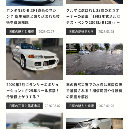
ホンダNSX-RはF1直系のマシ
クルマに選ばれし23歳の若きオ
ン？ 誕生秘話と盛り込まれた技
ーナーの愛車「1993年式メルセ
術を徹底解説
デス・ベンツ280SL(R129)」と
の出会い。そして別れを考える
旧車の魅力と知識
2026.03.27
旧車の愛好家たち
2026.03.25
2020年2月にランサーエボリュ
車の自然災害での水没は車両保険
ーションⅢが25年ルール解禁！
で補償される？補償範囲や保険料
今後値上がりする？
の影響を解説
旧車の売買と鑑定市場
2026.03.02
旧車の魅力と知識
2026.02.26