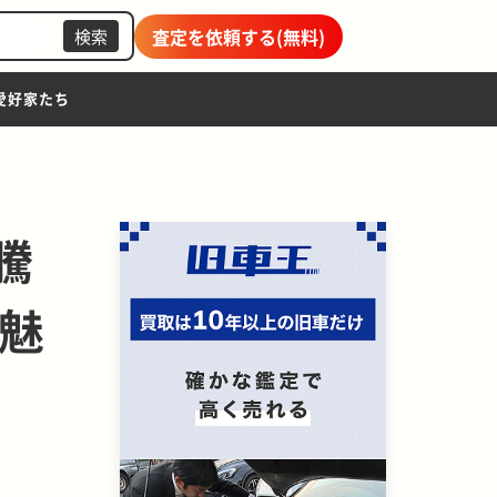
査定を依頼する(無料)
検索
愛好家たち
騰
の魅