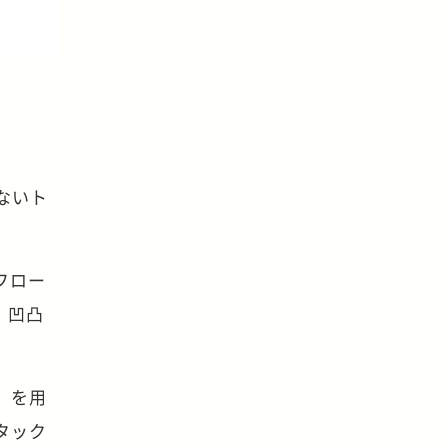
ばないト
フロー
、凹凸
」を用
タック