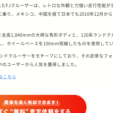
されたFJクルーザーは、レトロな外観と力強い走行性能が
乗り、メキシコ、中国を経て日本でも2010年12月か
mm×全高1,840mmの大柄な角形ボディと、120系ランド
し、ホイールベースを100mm短縮したものを使用して
系ランドクルーザーをモチーフにしており、その武骨なフ
中のユーザーから人気を獲得しました。
はこちら