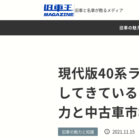
旧車と名車が甦るメディア
旧車の魅
現代版40系
してきている
力と中古車市
2021.11.15
旧車の魅力と知識