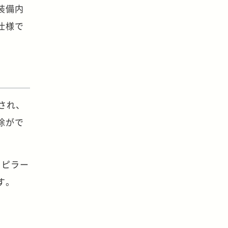
装備内
仕様で
され、
除がで
。ピラー
す。