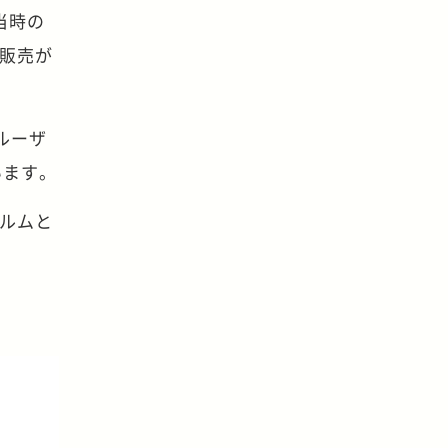
当時の
ら販売が
クルーザ
います。
ォルムと