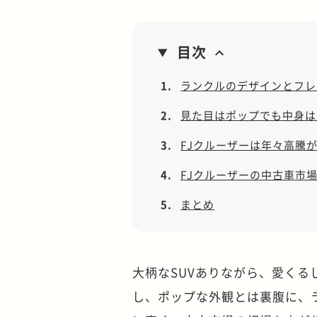
目次
1.
ランクルのデザインとフレ
2.
見た目はポップでも中身は
3.
FJクルーザーは年々高騰
4.
FJクルーザーの中古車市
5.
まとめ
大柄なSUVありながら、愛くる
し、ポップな外観とは裏腹に、