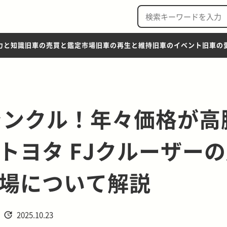
力と知識
旧車の売買と鑑定市場
旧車の再生と維持
旧車のイベント
旧車の
ランクル！年々価格が高
トヨタ FJクルーザー
場について解説
2025.10.23