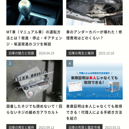
MT車（マニュアル車）の運転方
車のアンダーカバーが壊れた！修
法とは？発進・停止・ギアチェン
理費用はどのくらい？
ジ・坂道発進のコツを解説
旧車の魅力と知識
2024.04.19
旧車の再生と維持
2023.10.18
3
4
固着したネジでも諦めないで！回
車庫証明は本人じゃなくても取得
らないネジの緩め方アラカルト
できる！代理人による手続き方法
を紹介
旧車の再生と維持
2023.09.12
旧車の売買と鑑定市場
2023.03.31