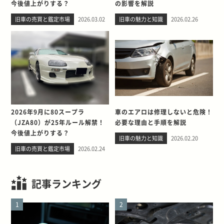
今後値上がりする？
の影響を解説
旧車の売買と鑑定市場
2026.03.02
旧車の魅力と知識
2026.02.26
2026年9月に80スープラ
車のエアロは修理しないと危険！
（JZA80）が25年ルール解禁！
必要な理由と手順を解説
今後値上がりする？
旧車の魅力と知識
2026.02.20
旧車の売買と鑑定市場
2026.02.24
記事ランキング
1
2