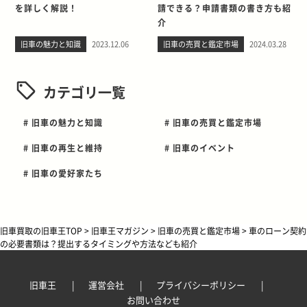
を詳しく解説！
請できる？申請書類の書き方も紹
介
旧車の魅力と知識
2023.12.06
旧車の売買と鑑定市場
2024.03.28
カテゴリ一覧
# 旧車の魅力と知識
# 旧車の売買と鑑定市場
# 旧車の再生と維持
# 旧車のイベント
# 旧車の愛好家たち
旧車買取の旧車王TOP
>
旧車王マガジン
>
旧車の売買と鑑定市場
>
車のローン契約
の必要書類は？提出するタイミングや方法なども紹介
旧車王
運営会社
プライバシーポリシー
お問い合わせ