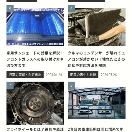
5
6
車用サンシェードの効果を解説！
クルマのコンデンサーが壊れてエ
フロントガラスへの取り付け方や
アコンが効かない！壊れたときの
選び方まで
症状や対応方法を解説
旧車の売買と鑑定市場
2023.04.24
旧車の再生と維持
2024.07.26
7
8
フライホイールとは？役割や原理
2台目の車庫証明は同じ場所で申