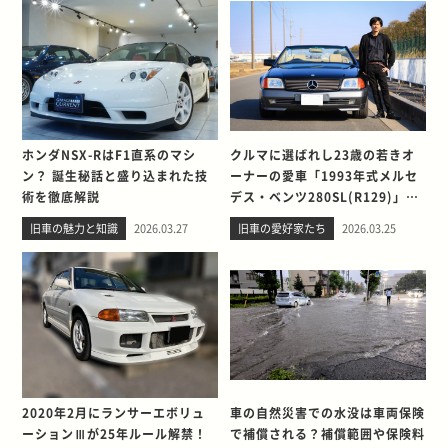
ホンダNSX-RはF1直系のマシ
クルマに選ばれし23歳の若きオ
ン？ 誕生秘話と盛り込まれた技
ーナーの愛車「1993年式メルセ
術を徹底解説
デス・ベンツ280SL(R129)」と
の出会い。そして別れを考える
旧車の魅力と知識
2026.03.27
旧車の愛好家たち
2026.03.25
2020年2月にランサーエボリュ
車の自然災害での水没は車両保険
ーションⅢが25年ルール解禁！
で補償される？補償範囲や保険料