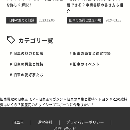
を詳しく解説！
請できる？申請書類の書き方も紹
介
旧車の魅力と知識
2023.12.06
旧車の売買と鑑定市場
2024.03.28
カテゴリ一覧
# 旧車の魅力と知識
# 旧車の売買と鑑定市場
# 旧車の再生と維持
# 旧車のイベント
# 旧車の愛好家たち
旧車買取の旧車王TOP
>
旧車王マガジン
>
旧車の再生と維持
>
トヨタ MR2の維持
費はいくら？国産初のミッドシップスポーツに今乗りたい！
旧車王
運営会社
プライバシーポリシー
お問い合わせ