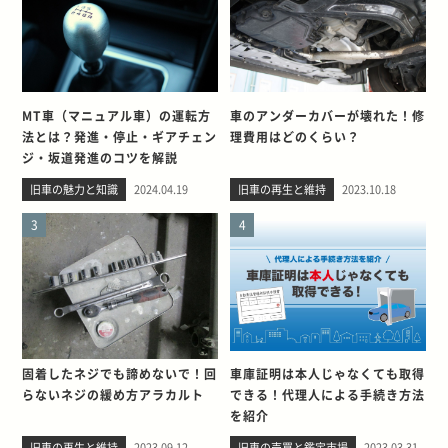
MT車（マニュアル車）の運転方
車のアンダーカバーが壊れた！修
法とは？発進・停止・ギアチェン
理費用はどのくらい？
ジ・坂道発進のコツを解説
旧車の魅力と知識
2024.04.19
旧車の再生と維持
2023.10.18
3
4
固着したネジでも諦めないで！回
車庫証明は本人じゃなくても取得
らないネジの緩め方アラカルト
できる！代理人による手続き方法
を紹介
旧車の再生と維持
2023.09.12
旧車の売買と鑑定市場
2023.03.31