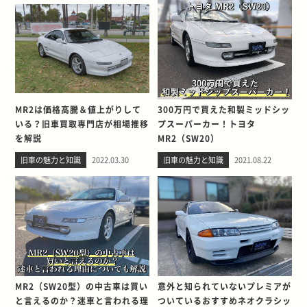
MR2は価格高騰＆値上がりして
300万円で買えた和製ミッドシッ
いる？旧車買取専門店が相場推移
プスーパーカー！トヨタ
を解説
MR2（SW20）
旧車の魅力と知識
2022.03.30
旧車の魅力と知識
2021.08.22
MR2（SW20型）の中古車は買い
意外と知られていないプレミアが
と言えるのか？迷車と言われる理
ついているおすすめネオクラシッ