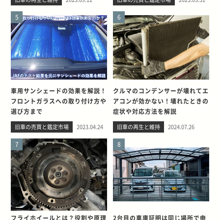
5
6
車用サンシェードの効果を解説！
クルマのコンデンサーが壊れてエ
フロントガラスへの取り付け方や
アコンが効かない！壊れたときの
選び方まで
症状や対応方法を解説
旧車の売買と鑑定市場
2023.04.24
旧車の再生と維持
2024.07.26
7
8
フライホイールとは？役割や原理
2台目の車庫証明は同じ場所で申