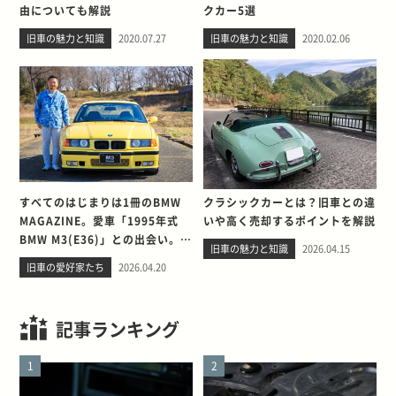
由についても解説
クカー5選
旧車の魅力と知識
2020.07.27
旧車の魅力と知識
2020.02.06
すべてのはじまりは1冊のBMW
クラシックカーとは？旧車との違
MAGAZINE。愛車「1995年式
いや高く売却するポイントを解説
BMW M3(E36)」との出会い。そ
旧車の魅力と知識
2026.04.15
して別れを考える
旧車の愛好家たち
2026.04.20
記事ランキング
1
2