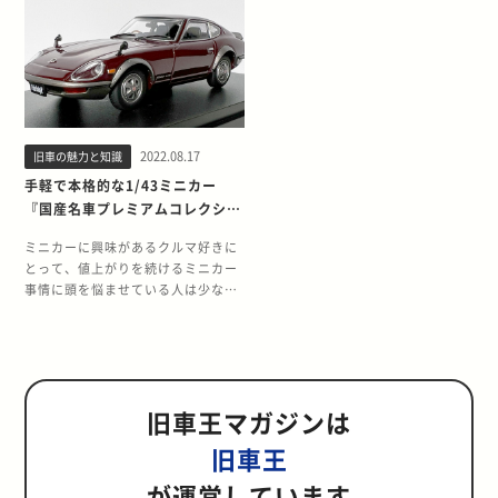
因がある。 まず大きな理由として挙
しい内容だった。 一方、1/10スケー
グランドオープニングイベントとし
膝元で開催される「静岡ホビーショ
げられるのが価格面での優位性。 原
ルの電動RCカーでは、今年5月の静
て「房走祭」が開催された。 この
ー」は、その年に発売予定の新製品
材料や人件費の高騰、それに円安に
岡ホビーショーで参考出品された
「房走祭」のイベント初日に、筆者
が数多く発表されるため、近年は海
伴い、ミニカー全体の価格上昇が止
「フォルクスワーゲン ゴルフII GTI
も車輌展示を兼ねて参加したので、
外からのバイヤーも大勢訪れ、国際
まらない状況になった。 そのため、
16V ラリー 」が正式発売となり(税
その様子をシェアしてみようと思
的なイベントになりつつある。 今回
1/43ミニカーは今や1万円前後のも
込価格：18,480円)、新たに「フィ
う。 「THE MAGARIGAWA CLUB」
は、そんな静岡ホビーショーで発表
のが多く、気軽に買えるようなアイ
アット131 アバルト ラリー OLIO
とは？ コーンズ・アンド・カンパニ
された気になるクルマ系ホビーの新
テムではなくなっている。 まして
FIAT」(税込価格：19,580円)が発表
2022.08.17
旧車の魅力と知識
ー・リミテッドが運営する「THE
製品を紹介しながら、会場で感じた
や、1/18ミニカーになると1万円を
された。 どちらもポリカーボネート
MAGARIGAWA CLUB」は、千葉県
トレンドについてもまとめてみた。
手軽で本格的な1/43ミニカー
超えてくるものがほとんどなので、
製ボディは塗装済み。 しかもフィア
南房総市に開業した会員制ドライビ
■バラエティ豊かなタミヤの新製品
『国産名車プレミアムコレクショ
欲しくても手が出せないという状況
ット131 アバルト ラリーは、ダーク
ングクラブ。 せっかく高性能スポー
まずはクルマ系ホビーの王道といえ
ン』の魅力とは？
になってきた。 以前のようにひとつ
ブルー/キャメルイエロー/スモーク
ツカーを買っても、その性能を存分
る、組み立てキットの新製品をチェ
ミニカーに興味があるクルマ好きに
の車種でカラーバリエーションを揃
の3色で塗装済みという内容。 裏側
に発揮できない状況にフラストレー
ックしてみた。 タミヤブースでは、
とって、値上がりを続けるミニカー
えたり、F1マシンをドライバー違い
から塗装する必要のあるポリカーボ
ションを感じていたユーザーは少な
1/24スポーツカーシリーズの最新作
事情に頭を悩ませている人は少なく
で揃えるようなミニカーコレクショ
ネート製ボディは、塗装が面倒なイ
くないはず。 この施設はスポーツカ
としてゴードン・マレーが手がけた
ないだろう。 そんな人にオススメな
ンの楽しみが難しくなってきたの
メージがあった。 しかし、最初から
ーを存分に走らせたいユーザーにと
「GMA T.50」が8月に発売。 再販
のが書店で購入できるミニカーシリ
だ。 一方、1/64サイズのミニカーで
3色で細かく塗装されているこのボ
ってはたまらない施設となってい
アイテムとしては、1/24スケールの
ーズ。 なかでも日本車ミニカーを
あれば千円以下で買えるアイテムも
ディであれば塗装のマスキングは不
る。 全長3.5kmのコースは、800m
「ランチア ストラトス ターボ」、
1/43スケールで製品化した『国産名
ある。 もちろん単価が安ければ多く
要。 手軽に完成させることができる
のストレートに加え、上り20%、下
1/20スケールの「ポルシェ 935 マル
車プレミアムコレクション』は、価
のアイテムを購入できるわけで、カ
のが最大の売りだ。 特に、フィアッ
り16％勾配という峠道のような区間
ティーニ」といった'70年代の懐か
旧車王マガジンは
格とクオリティのバランスが取れた
ラーバリエーションなどの仕様違い
ト131 アバルト ラリーは、当時1/20
もあり、コーナー数は22。 標高差は
しいキットが発売される。 電動RC
ミニカーとして着実にファンを獲得
旧車王
も追いかけられる。 1/64サイズのミ
プラモデル製品として販売されてい
実に250ｍというユニークさ。 F1サ
カーの乗用車系モデルでは、「トヨ
している。 そこで今回は、『国産名
ニカーにはまだミニカーコレクショ
たこともあったため、昔のタミヤ製
ーキットの設計で知られるTilke
タ ガズー レーシング WRT/GR ヤリ
車プレミアムコレクション』の魅力
が運営しています
ンの醍醐味が残っているのだ。 もう
品を知るファンにとっても馴染み深
Engineers &amp; Architectsによ
ス ラリー1 ハイブリッド」、「ポル