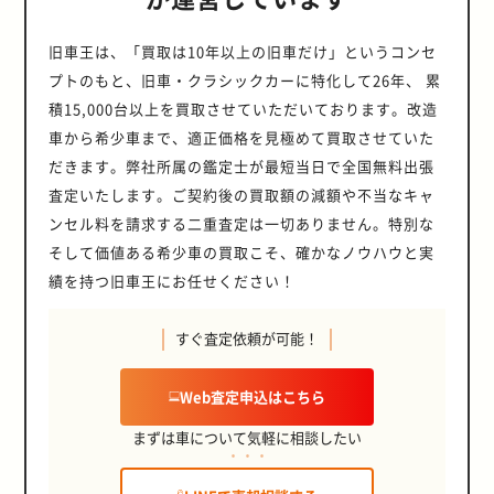
を掘り下げてみたい。 ■1/43ミニカ
ひとつの大きな理由は、1/43や1/18
い車種。 アラフィフ以上のファンに
るコースデザインは、地形を最大限
シェ 911 GT3（992）」、「フィア
ーの救世主 ミニカーの値上げが止ま
スケールでは、製品化すべき車種が
とっては嬉しい製品化といえるだろ
に活かしたもの。 世界でも例を見な
ット アバルト 1000TCR ベルリーナ
らない。 生産コストや原材料費の上
旧車王は、「買取は10年以上の旧車だけ」というコンセ
ほぼ出尽くしてしまったこと。 人気
う。 新金型でZ32フェアレディZが
いプライベートサーキットとなって
コルサ」、「2002 メルセデス・ベ
昇などにより、モノにもよるがだい
プトのもと、旧車・クラシックカーに特化して26年、 累
車種のほとんどが製品化され、複数
登場！ハセガワの新製品 ハセガワの
いる。 イベントへのご招待 筆者も
ンツ CLK AMG レーシングバージョ
たい20年前の2倍になったような感
のメーカーが同じ車種を同スケール
新作カーモデルとして大々的に展示
「一度愛車を走らせてみたい！」と
ン」、「アルファロメオ 155 V6 TI
覚がある。 そんな状況から買える人
積15,000台以上を買取させていただいております。改造
で製品化することも珍しいことでは
されていたのが「ニッサン フェアレ
思ったものの、入会費は正会員で
マルティーニ」、「フォルクスワー
も次第に限られてきて、今はコアな
車から希少車まで、適正価格を見極めて買取させていた
なくなった。 そのため、従来とは違
ディZ(Z32) 300ZX ツインターボ
3600万円といわれていた。 そのた
ゲン ゴルフII GTI 16Vラリー」など
ファンがマーケットを支えているよ
うスケールで製品化する必要が出て
2by2(1989)」(税込価格：3,630
だきます。弊社所属の鑑定士が最短当日で全国無料出張
めまったく縁のない話と感じ、それ
盛りだくさんの内容。 2022年の
うな状況だ。 筆者自身、以前はミニ
きたのだ。 お気に入りの車種は、す
円)。 1/24プラモデルのZ32フェア
以来自分のアタマからは完全に抜け
WRCチャンピオンマシンの製品化か
カーを片っ端から買い集めていた
査定いたします。ご契約後の買取額の減額や不当なキャ
でに1/43や1/18スケールのミニカー
レディZといえば、1989年当時にタ
落ちていた。 そんなある日、一通の
ら旧製品の仕様違いまで、バラエテ
が、今は本当に欲しいアイテムだけ
ンセル料を請求する二重査定は一切ありません。特別な
で持っている場合が多い。 しかし、
ミヤから発売された「1/24 ニッサ
メールが届いた。 それは以前、筆者
ィに富んだラインアップはタミヤな
を厳選して買っている。 また、以前
新たに1/64サイズのミニカーが発売
ン･フェアレディZ 300ZX ターボ」
の愛車であるシトロエン BX 4TCの
らではといえるだろう。 個人的に気
そして価値ある希少車の買取こそ、確かなノウハウと実
は1/43ミニカーをメインに買ってい
されれば、買ってしまうのがミニカ
が有名で、長らく名キットとして親
撮影でご一緒した方からのメールだ
になったのは、1/10電動RCカーシ
た仲間も、最近はトミカとかホット
績を持つ旧車王にお任せください！
ーファンというもの。 そういった意
しまれてきた。 そんな状況のなか、
った。 驚いたのはその内容。 なん
リーズの「フォルクスワーゲン ゴル
ウィールなど数百円で買えるミニカ
味では、1/64サイズのミニカーはま
ハセガワから新たにリリースされた
と「THE MAGARIGAWA CLUB」の
フII GTI 16Vラリー」（価格未
ーがメインになっている。 今や1万
だまだ開拓の余地があるといえる。
この製品。 タミヤの2シーターとは
オープニングイベントである「房走
定）。 参考出品ながらとても出来が
すぐ査定依頼が可能！
円以下で買える本格的なコレクター
しかも近年の1/64サイズミニカーは
異なり、リアシート付きの「2by2」
祭」で車輌展示をしませんか？とい
よく、ゴルフIIの魅力をよく表現し
向けミニカーは、絶滅危惧種となり
クオリティの高い製品が多い。 1/43
をモデル化しているのが最大の違
うお誘いだった。 訊けば、「ヒルク
ていた。 注目すべきポイントは、ゴ
つつあるのだ。 そんな状況のなか、
スケール並みの再現度を誇る製品は
い。 徹底した実車取材をもとに完全
Web査定申込はこちら
ライムドライブ」としてコースを実
ルフII GTI 16Vのラリー仕様とい
アシェット・コレクションズ・ジャ
もはや当たり前。 なかにはボンネッ
新金型で再現している。 ヘッドライ
際に走行できるとのこと。 しょせん
う、比較的マイナーな車種の製品化
パンが2021年12月に創刊した『国
トやドアが開閉するフルディテール
トとサイドミラーの鏡面はツヤ有り
まずは車について気軽に相談したい
夢物語だと思っていたスポーツ走行
である。 ビジュアル的にはラリー・
産名車プレミアムコレクション』
製品もあり、そのクオリティには度
メッキで、ホイールがツヤ消しメッ
が現実になるとはまったく想像して
ゴルフのグループA仕様のほうが迫
は、出来の良い1/43ミニカーを求め
肝を抜かれる。 一切の妥協を廃した
キパーツ。 窓の塗り分けシールも付
いなかったので、まさに思ってもい
力はあるし、ゴルフII GTIという車
ていたファンにとって久しぶりに明