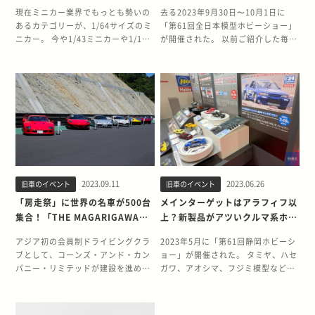
製品
現在ミニカー業界でもっとも勢いの
去る2023年9月30日〜10月1日に
あるカテゴリーが、1/64サイズのミ
「第61回全日本模型ホビーショー」
ニカー。 今や1/43ミニカーや1/18
が開催された。 以前ご紹介した毎年
ミニカーを上回る勢いで、各社から
5月に開催される静岡ホビーショー
新製品が続々登場している。 そこで
は、その年に発売される主な新製品
今回は、1/64サイズのミニカーが主
が発表される傾向が強い。 一方、毎
流となってきた歴史的な背景と、人
年秋に東京で開催される全日本模型
気の理由について掘り下げてみた
ホビーショーでは、年末から翌年に
い。 ■拡大を続ける1/64ミニカー
かけて発売される新製品が多いとい
ミニカーといえば、ひと昔前はミニ
う特徴がある。 そこで今回は、これ
カーの標準スケールとなる1/43製品
から発売される各社のクルマ系新製
が主流だった。 そのあとは1/18スケ
品をはじめ、会場に展示されていた
ールの製品が数多く発売されるよう
面白いアイテムをピックアップして
2023.09.11
2023.06.26
旧車のイベント
旧車のイベント
になり、大きなスケールのミニカー
みた。 アラフィフ世代を狙い撃ち？
が数多く見られるようになった。 し
タミヤの新製品 まずはホビー業界の
「房走祭」に世界の名車が500台
メインターゲットはアラフィフ以
かしここ数年は1/64サイズのミニカ
世界的なリーディングメーカーであ
集合！「THE MAGARIGAWA
上？新製品がアツいクルマ系ホビ
ーが急速に勢力を拡大。 逆に1/43ス
るタミヤから。 今回はカーモデルに
CLUB」がグランドオープン
ー事情
ケールのミニカーは新製品が減り、
関する新製品がなく、再販アイテム
アジア初の会員制ドライビングクラ
2023年5月に「第61回静岡ホビーシ
少し前まで元気のあった1/18スケー
としては1/24スポーツカーシリーズ
ブとして、コーンズ・アンド・カン
ョー」が開催された。 タミヤ、ハセ
ル製品も現在は以前のような勢いは
の「トヨタ ソアラ 3.0GT リミテッ
パニー・リミテッドが建設を進めて
ガワ、アオシマ、フジミ模型など、
見られなくなっている。 ■1/64ミニ
ド」「トヨタ セルシオ(UCF11)」、
いた「THE MAGARIGAWA CLUB」
国内外に知られるメーカーの本拠地
カーが好調なワケとは？ このような
1/20スケールの「ポルシェ 935 ヴァ
(ザ・マガリガワクラブ)がついに完
として内外に知られる静岡。 その
ミニカーのトレンドにはいくつか原
イラント」の3点のみというやや寂
成。 2023年7月29日と30日には、
「プラモデルの聖地」といわれるお