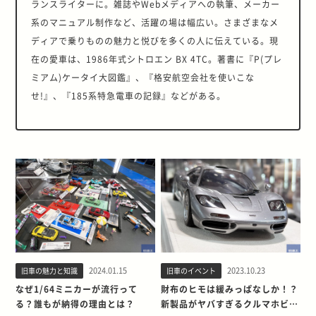
ランスライターに。雑誌やWebメディアへの執筆、メーカー
系のマニュアル制作など、活躍の場は幅広い。さまざまなメ
ディアで乗りものの魅力と悦びを多くの人に伝えている。現
在の愛車は、1986年式シトロエン BX 4TC。著書に『P(プレ
ミアム)ケータイ大図鑑』、『格安航空会社を使いこな
せ!』、『185系特急電車の記録』などがある。
2024.01.15
2023.10.23
旧車の魅力と知識
旧車のイベント
なぜ1/64ミニカーが流行って
財布のヒモは緩みっぱなしか！？
る？誰もが納得の理由とは？
新製品がヤバすぎるクルマホビー