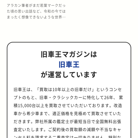
ード
アラカン筆者がまだ若葉マークだっ
た頃の思い出話など、令和の今では
まったく想像できないような世界が
あった。 当時の道路交通法に抵触す
る部分もあるが、そこはもう時効と
いうことでお許しいただきたい。 若
くて、免許取り立てで、特に裕福で
もない場合、昭和末期の若者は知り
旧車王マガジンは
合いから譲ってもらったりしてクル
マを入手していた。 当然、親に新車
旧車王
を買ってもらえる人もいたかもしれ
ないが、少なくとも筆者の周囲には
が運営しています
皆無だった。 友人のお父さんが買い
替えるということで放出されたクル
マを、縁あって破格(ヒトケタ万円と
旧車王は、「買取は10年以上の旧車だけ」というコンセ
か)で譲ってもらったりしていた。
プトのもと、旧車・クラシックカーに特化して26年、 累
トヨタでいえばマークIIやクレス
タ、日産でいえばグロリアやブルー
積15,000台以上を買取させていただいております。改造
バードあたりが定番だったように思
車から希少車まで、適正価格を見極めて買取させていた
う。 そういった安く手に入れたクル
だきます。弊社所属の鑑定士が最短当日で全国無料出張
マを思い思いにいじっていた。 とは
いえ、ほとんどのことは性能向上に
査定いたします。ご契約後の買取額の減額や不当なキャ
は貢献せず、カッコに関することば
ンセル料を請求する二重査定は一切ありません。特別な