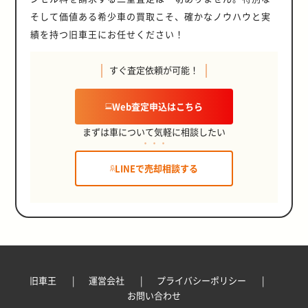
かりだった。 今回、その当時、カッ
そして価値ある希少車の買取こそ、確かなノウハウと実
コ優先でいじっていた5つのエピソ
ードを振り返ってみたい。 鉄チンか
績を持つ旧車王にお任せください！
らアルミへ！インチアップも！ 当時
もアルミホイールは存在していたも
すぐ査定依頼が可能！
のの、多くの激安車はスチールホイ
ールだった。 ホイールカバーがつい
ていればまだマシな方で、実際には
Web査定申込はこちら
「ない」方が多かった。 そのため
「鉄チン」と呼んでいた。 それにし
まずは車について気軽に相談したい
ても、なんで「チン」なんだろう？
(笑)。 鉄チンじゃカッコ悪いので
(当時ね)、まずは足元から引き締め
LINEで売却相談する
て、ということでアルミホイールへ
の交換にチャレンジすることが多か
った。 今のようにドライバーズスタ
ンドがたくさんあったり、専門の店
が多いわけでもなかった。 そして、
新品を買うというアイディアはなか
ったようにも思う。 そこで街の解体
屋さんや部品屋さんへ行って、サイ
ズの合う、タイヤ付きのホイールを
旧車王
運営会社
プライバシーポリシー
探した。 運が良ければ掘り出し物が
お問い合わせ
あって、インチアップもできた。